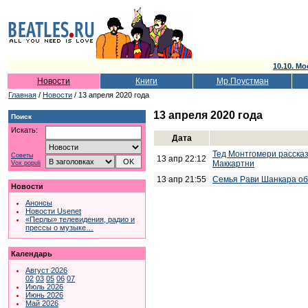
10.10. Мо
Новости
Книги
Мр.Поустман
Главная
/
Новости
/ 13 апреля 2020 года
13 апреля 2020 года
Поиск
Искать:
Дата
Тед Монтгомери рассказ
Советы
13 апр 22:12
Маккартни
Vox populi
13 апр 21:55
Семья Рави Шанкара о
Новости
Анонсы
Новости Usenet
«Перлы» телевидения, радио и
прессы о музыке…
Календарь
Август 2026
02
03
05
06
07
Июль 2026
Июнь 2026
Май 2026