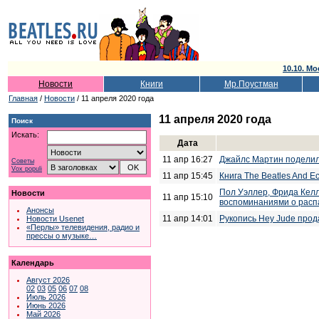
10.10. Мо
Новости
Книги
Мр.Поустман
Главная
/
Новости
/ 11 апреля 2020 года
11 апреля 2020 года
Поиск
Искать:
Дата
11 апр 16:27
Джайлс Мартин поделил
Советы
Vox populi
11 апр 15:45
Книга The Beatles And 
Пол Уэллер, Фрида Келл
Новости
11 апр 15:10
воспоминаниями о расп
Анонсы
11 апр 14:01
Рукопись Hey Jude прод
Новости Usenet
«Перлы» телевидения, радио и
прессы о музыке…
Календарь
Август 2026
02
03
05
06
07
08
Июль 2026
Июнь 2026
Май 2026