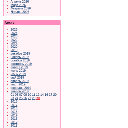
Апрель 2026
Март 2026
Февраль 2026
Январь 2026
Архив
2025
2024
2023
2022
2021
2020
2019
декабрь 2019
ноябрь 2019
октябрь 2019
сентябрь 2019
август 2019
июль 2019
июнь 2019
май 2019
апрель 2019
март 2019
февраль 2019
январь 2019
01
05
07
08
10
11
12
14
16
17
20
23
24
25
26
27
28
30
2018
2017
2016
2015
2014
2013
2012
2011