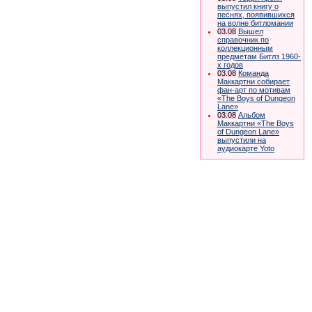
выпустил книгу о
песнях, появившихся
на волне битломании
03.08
Вышел
справочник по
коллекционным
предметам Битлз 1960-
х годов
03.08
Команда
Маккартни собирает
фан-арт по мотивам
«The Boys of Dungeon
Lane»
03.08
Альбом
Маккартни «The Boys
of Dungeon Lane»
выпустили на
аудиокарте Yoto