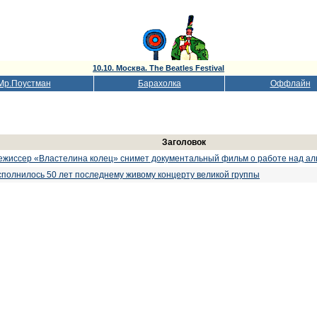
10.10. Москва. The Beatles Festival
Мр.Поустман
Барахолка
Оффлайн
Заголовок
: режиссер «Властелина колец» снимет документальный фильм о работе над аль
исполнилось 50 лет последнему живому концерту великой группы