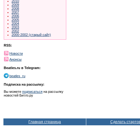
2010
2009
2008
2007
2006
2005
2004
2003
2002
2000-2002 (старый сайт)
RSS:
Новости
Анонсы
Beatles.ru в Telegram:
beatles_ru
Подписка на рассылку:
Вы можете
подписаться
на рассылку
новостей Битлз.ру
Главная страница
Сделать старто