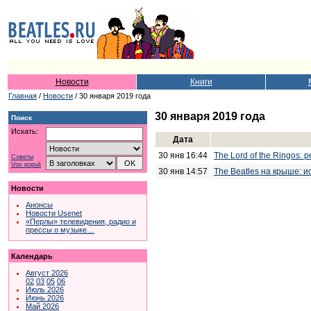
Новости
Книги
Главная
/
Новости
/ 30 января 2019 года
30 января 2019 года
Поиск
Искать:
Дата
30 янв 16:44
The Lord of the Ringos
Советы
Vox populi
30 янв 14:57
The Beatles на крыше: 
Новости
Анонсы
Новости Usenet
«Перлы» телевидения, радио и
прессы о музыке…
Календарь
Август 2026
02
03
05
06
Июль 2026
Июнь 2026
Май 2026