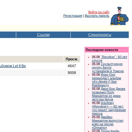
Войти на сайт
Регистрация
|
Выслать пароль
Ссылки
Спецпроекты
Последние новости
06.08
`Revolver`: 60 лет
Просм.
спустя
05.08
Скульптурную
бомом Let It Be
4647
группу Битлз
установили в Томске
9008
05.08
Йоко Оно
переиздаст альбом
«It’s Alright (I See
Rainbows)»
05.08
Джон Бон Джови
позвонил Полу
Маккартни из дома
детства битла
05.08
Альбому
«Revolver» — 60 лет:
что пишет зарубежная
пресса
05.08
Джеймс
Маккартни выпустил
клип на песню
«Dreams»
03.08
Терри Крейн