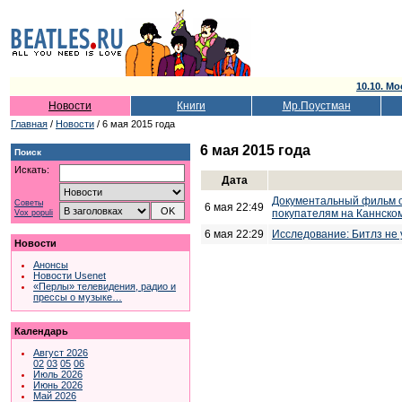
10.10. Мо
Новости
Книги
Мр.Поустман
Главная
/
Новости
/ 6 мая 2015 года
6 мая 2015 года
Поиск
Искать:
Дата
Документальный фильм о
Советы
6 мая 22:49
покупателям на Каннско
Vox populi
6 мая 22:29
Исследование: Битлз не
Новости
Анонсы
Новости Usenet
«Перлы» телевидения, радио и
прессы о музыке…
Календарь
Август 2026
02
03
05
06
Июль 2026
Июнь 2026
Май 2026