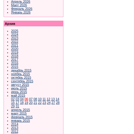
Апрель 2026
Март 2026
Февраль 2026
Январь 2026
Архив
2025
2024
2023
2022
2021
2020
2019
2018
2017
2016
2015
декабрь 2015
ноябрь 2015
октябрь 2015
сентябрь 2015
август 2015
июль 2015
июнь 2015
май 2015
02
03
04
06
07
08
10
11
12
13
14
15
17
18
19
20
21
22
23
24
27
28
29
31
апрель 2015
март 2015
февраль 2015
январь 2015
2014
2013
2012