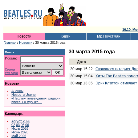
10.10. Мо
Новости
Книги
Мр.Поустман
Главная
/
Новости
/ 30 марта 2015 года
30 марта 2015 года
Поиск
Искать:
Дата
30 мар 15:22
Скончался гитарист Дж
Советы
Vox populi
30 мар 15:04
Хиты The Beatles помог
30 мар 13:35
Эрик Клэптон отмечает
Новости
Анонсы
Новости Usenet
«Перлы» телевидения, радио и
прессы о музыке…
Календарь
Август 2026
02
03
05
06
Июль 2026
Июнь 2026
Май 2026