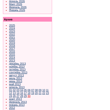
Апрель 2026
Март 2026
Февраль 2026
Январь 2026
Архив
2025
2024
2023
2022
2021
2020
2019
2018
2017
2016
2015
2014
2013
декабрь 2013
ноябрь 2013
октябрь 2013
сентябрь 2013
август 2013
июль 2013
июнь 2013
май 2013
апрель 2013
01
02
03
04
05
06
07
08
09
10
11
12
13
14
16
17
18
19
20
21
22
23
24
26
27
28
29
30
март 2013
февраль 2013
январь 2013
2012