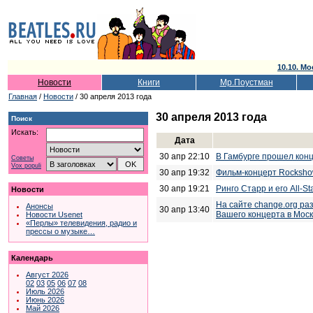
10.10. Мо
Новости
Книги
Мр.Поустман
Главная
/
Новости
/ 30 апреля 2013 года
30 апреля 2013 года
Поиск
Искать:
Дата
30 апр 22:10
В Гамбурге прошел кон
Советы
Vox populi
30 апр 19:32
Фильм-концерт Rockshow
30 апр 19:21
Ринго Старр и его All-S
Новости
На сайте change.org р
Анонсы
30 апр 13:40
Вашего концерта в Моск
Новости Usenet
«Перлы» телевидения, радио и
прессы о музыке…
Календарь
Август 2026
02
03
05
06
07
08
Июль 2026
Июнь 2026
Май 2026