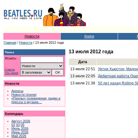
Новости
Книги
Главная
/
Новости
/ 13 июля 2012 года
13 июля 2012 года
Поиск
Искать:
Дата
13 июля 22:51
Уитни Хьюстон, Мадон
Советы
Vox populi
13 июля 22:05
Дебютная работа Quee
13 июля 21:38
50 лет назад Rolling 
Новости
Анонсы
Новости Usenet
«Перлы» телевидения, радио и
прессы о музыке…
Календарь
Август 2026
02
03
05
Июль 2026
Июнь 2026
Май 2026