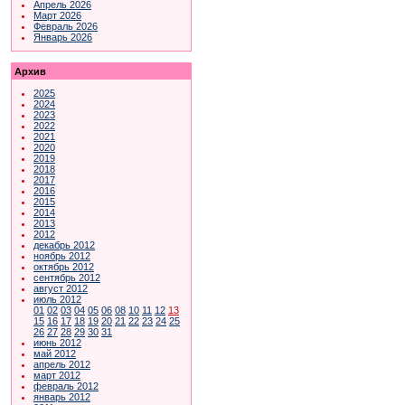
Апрель 2026
Март 2026
Февраль 2026
Январь 2026
Архив
2025
2024
2023
2022
2021
2020
2019
2018
2017
2016
2015
2014
2013
2012
декабрь 2012
ноябрь 2012
октябрь 2012
сентябрь 2012
август 2012
июль 2012
01
02
03
04
05
06
08
10
11
12
13
15
16
17
18
19
20
21
22
23
24
25
26
27
28
29
30
31
июнь 2012
май 2012
апрель 2012
март 2012
февраль 2012
январь 2012