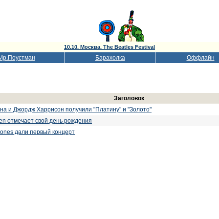
10.10. Москва. The Beatles Festival
Мр.Поустман
Барахолка
Оффлайн
Заголовок
на и Джордж Харрисон получили "Платину" и "Золото"
n отмечает свой день рождения
Stones дали первый концерт