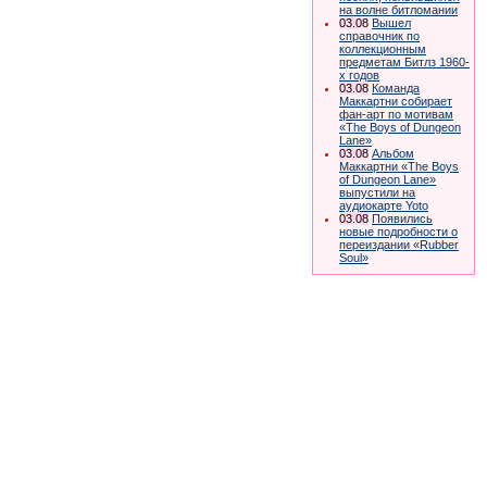
на волне битломании
03.08
Вышел
справочник по
коллекционным
предметам Битлз 1960-
х годов
03.08
Команда
Маккартни собирает
фан-арт по мотивам
«The Boys of Dungeon
Lane»
03.08
Альбом
Маккартни «The Boys
of Dungeon Lane»
выпустили на
аудиокарте Yoto
03.08
Появились
новые подробности о
переиздании «Rubber
Soul»