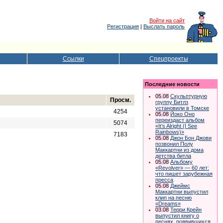
Войти на сайт
Регистрация
|
Выслать пароль
Ссылки
Спецпроекты
Последние новости
05.08
Скульптурную
Просм.
группу Битлз
установили в Томске
4254
05.08
Йоко Оно
переиздаст альбом
5074
«It’s Alright (I See
Rainbows)»
7183
05.08
Джон Бон Джови
позвонил Полу
Маккартни из дома
детства битла
05.08
Альбому
«Revolver» — 60 лет:
что пишет зарубежная
пресса
05.08
Джеймс
Маккартни выпустил
клип на песню
«Dreams»
03.08
Терри Крейн
выпустил книгу о
песнях, появившихся