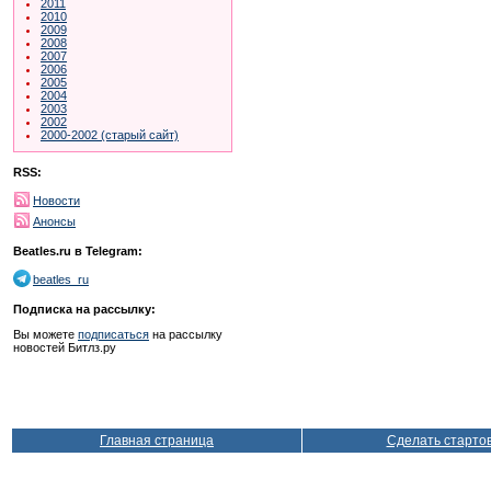
2011
2010
2009
2008
2007
2006
2005
2004
2003
2002
2000-2002 (старый сайт)
RSS:
Новости
Анонсы
Beatles.ru в Telegram:
beatles_ru
Подписка на рассылку:
Вы можете
подписаться
на рассылку
новостей Битлз.ру
Главная страница
Сделать старто