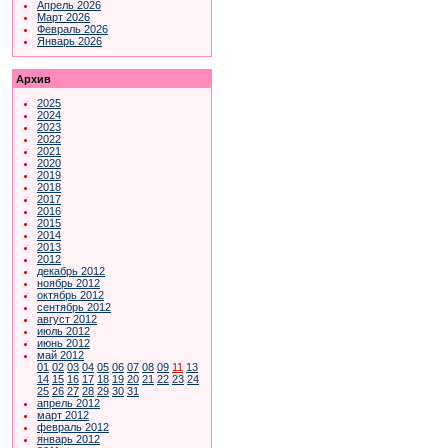
Апрель 2026
Март 2026
Февраль 2026
Январь 2026
Архив
2025
2024
2023
2022
2021
2020
2019
2018
2017
2016
2015
2014
2013
2012
декабрь 2012
ноябрь 2012
октябрь 2012
сентябрь 2012
август 2012
июль 2012
июнь 2012
май 2012
01
02
03
04
05
06
07
08
09
11
13
14
15
16
17
18
19
20
21
22
23
24
25
26
27
28
29
30
31
апрель 2012
март 2012
февраль 2012
январь 2012