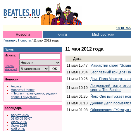
10.10. Мо
Новости
Книги
Мр.Поустман
Главная
/
Новости
/ 11 мая 2012 года
11 мая 2012 года
Поиск
Искать:
Дата
11 мая 15:47
Маккартни споет "Scra
Советы
Vox populi
11 мая 10:34
Бесплатный концерт По
11 мая 10:26
Дочь Пола Маккартни о
Новости
Лондонский театр гото
Анонсы
11 мая 10:19
сингла The Beatles
Новости Usenet
«Перлы» телевидения, радио и
11 мая 01:35
Йоко Оно выпускает нов
прессы о музыке…
11 мая 01:18
Джонни Депп посмеялся 
Календарь
11 мая 01:08
Обновленную "Желтую п
Август 2026
02
03
05
06
07
Июль 2026
Июнь 2026
Май 2026