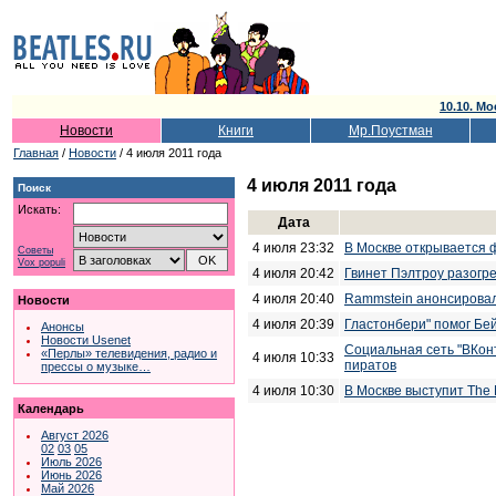
10.10. Мо
Новости
Книги
Мр.Поустман
Главная
/
Новости
/ 4 июля 2011 года
4 июля 2011 года
Поиск
Искать:
Дата
4 июля 23:32
В Москве открывается 
Советы
Vox populi
4 июля 20:42
Гвинет Пэлтроу разогр
4 июля 20:40
Rammstein анонсировал
Новости
4 июля 20:39
Гластонбери" помог Бей
Анонсы
Новости Usenet
Социальная сеть "ВКон
«Перлы» телевидения, радио и
4 июля 10:33
пиратов
прессы о музыке…
4 июля 10:30
В Москве выступит The 
Календарь
Август 2026
02
03
05
Июль 2026
Июнь 2026
Май 2026