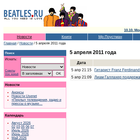
10.10. Мо
Новости
Книги
Мр.Поустман
Главная
/
Новости
/ 5 апреля 2011 года
5 апреля 2011 года
Поиск
Искать:
Дата
5 апр 21:15
Гитарист Franz Ferdinan
Советы
Vox populi
5 апр 21:09
Лиам Галлахер поддержал
Новости
Анонсы
Новости Usenet
«Перлы» телевидения, радио и
прессы о музыке…
Календарь
Август 2026
02
03
05
06
07
Июль 2026
Июнь 2026
Май 2026