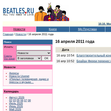
10.10. Мо
Новости
Книги
Мр.Поустман
Главная
/
Новости
/ 16 апреля 2011 года
16 апреля 2011 года
Поиск
Искать:
Дата
16 апр 10:54
Благотворительный кон
Советы
Vox populi
16 апр 10:52
Брайан Ферри перенес 
Новости
Анонсы
Новости Usenet
«Перлы» телевидения, радио и
прессы о музыке…
Календарь
Август 2026
02
03
05
06
07
08
Июль 2026
Июнь 2026
Май 2026