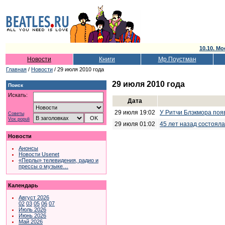
10.10. Мо
Новости
Книги
Мр.Поустман
Главная
/
Новости
/ 29 июля 2010 года
29 июля 2010 года
Поиск
Искать:
Дата
29 июля 19:02
У Ритчи Блэкмора поя
Советы
Vox populi
29 июля 01:02
45 лет назад состояла
Новости
Анонсы
Новости Usenet
«Перлы» телевидения, радио и
прессы о музыке…
Календарь
Август 2026
02
03
05
06
07
Июль 2026
Июнь 2026
Май 2026