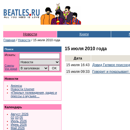
Новости
Книги
Главная
/
Новости
/ 15 июля 2010 года
15 июля 2010 года
Поиск
Искать:
Дата
15 июля 16:43
Дэвид Гилмор присоеди
Советы
Vox populi
15 июля 09:33
Говорит и показывает
Новости
Анонсы
Новости Usenet
«Перлы» телевидения, радио и
прессы о музыке…
Календарь
Август 2026
02
03
05
Июль 2026
Июнь 2026
Май 2026