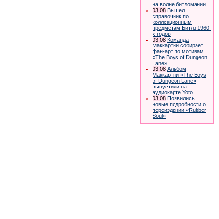
на волне битломании
03.08
Вышел
справочник по
коллекционным
предметам Битлз 1960-
х годов
03.08
Команда
Маккартни собирает
фан-арт по мотивам
«The Boys of Dungeon
Lane»
03.08
Альбом
Маккартни «The Boys
of Dungeon Lane»
выпустили на
аудиокарте Yoto
03.08
Появились
новые подробности о
переиздании «Rubber
Soul»