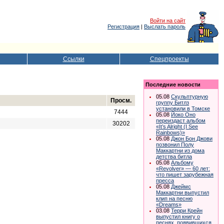
Войти на сайт
Регистрация
|
Выслать пароль
Ссылки
Спецпроекты
Последние новости
05.08
Скульптурную
Просм.
группу Битлз
установили в Томске
7444
05.08
Йоко Оно
переиздаст альбом
30202
«It’s Alright (I See
Rainbows)»
05.08
Джон Бон Джови
позвонил Полу
Маккартни из дома
детства битла
05.08
Альбому
«Revolver» — 60 лет:
что пишет зарубежная
пресса
05.08
Джеймс
Маккартни выпустил
клип на песню
«Dreams»
03.08
Терри Крейн
выпустил книгу о
песнях, появившихся