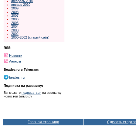
февраль 2010
январь 2010
2009
2008
2007
2006
2005
2004
2003
2002
2000-2002 (старый сайт)
RSS:
Новости
Анонсы
Beatles.ru в Telegram:
beatles_ru
Подписка на рассылку:
Вы можете
подписаться
на рассылку
новостей Битлз.ру
Главная страница
Сделать старто