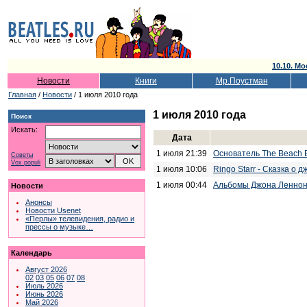
10.10. Мо
Новости
Книги
Мр.Поустман
Главная
/
Новости
/ 1 июля 2010 года
1 июля 2010 года
Поиск
Искать:
Дата
1 июля 21:39
Основатель The Beach 
Советы
Vox populi
1 июля 10:06
Ringo Starr - Сказка о
1 июля 00:44
Альбомы Джона Леннон
Новости
Анонсы
Новости Usenet
«Перлы» телевидения, радио и
прессы о музыке…
Календарь
Август 2026
02
03
05
06
07
08
Июль 2026
Июнь 2026
Май 2026