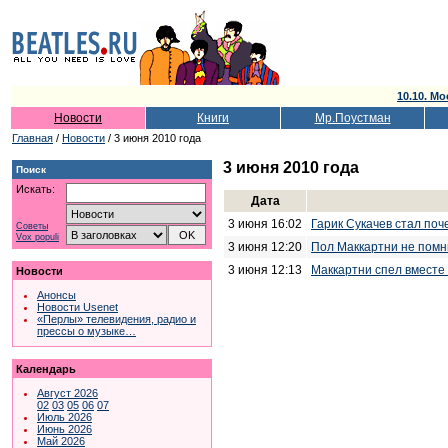
10.10. Мо
Новости
Книги
Мр.Поустман
Главная
/
Новости
/ 3 июня 2010 года
3 июня 2010 года
Поиск
Искать:
Дата
3 июня 16:02
Гарик Сукачев стал поч
Советы
Vox populi
3 июня 12:20
Пол Маккартни не помн
3 июня 12:13
Маккартни спел вместе
Новости
Анонсы
Новости Usenet
«Перлы» телевидения, радио и
прессы о музыке…
Календарь
Август 2026
02
03
05
06
07
Июль 2026
Июнь 2026
Май 2026