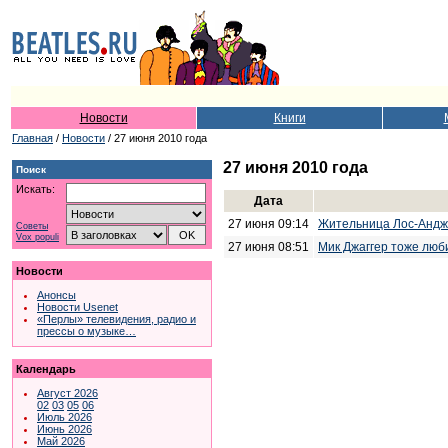
Новости
Книги
Главная
/
Новости
/ 27 июня 2010 года
27 июня 2010 года
Поиск
Искать:
Дата
27 июня 09:14
Жительница Лос-Андже
Советы
Vox populi
27 июня 08:51
Мик Джаггер тоже люб
Новости
Анонсы
Новости Usenet
«Перлы» телевидения, радио и
прессы о музыке…
Календарь
Август 2026
02
03
05
06
Июль 2026
Июнь 2026
Май 2026