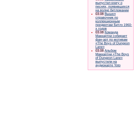
выпустил книгу о
песнях, появившихся
на волне битломании
03.08
Вышел
справочник по
коллекционным
предметам Битлз 1960-
х годов
03.08
Команда
Маккартни собирает
фан-арт по мотивам
«The Boys of Dungeon
Lane»
03.08
Альбом
Маккартни «The Boys
of Dungeon Lane»
выпустили на
аудиокарте Yoto