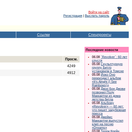
Войти на сайт
Регистрация
|
Выслать пароль
Ссылки
Спецпроекты
Последние новости
06.08
`Revolver`: 60 лет
Просм.
спустя
05.08
Скульптурную
4249
группу Битлз
установили в Томске
4912
05.08
Йоко Оно
переиздаст альбом
«It’s Alright (I See
Rainbows)»
05.08
Джон Бон Джови
позвонил Полу
Маккартни из дома
детства битла
05.08
Альбому
«Revolver» — 60 лет:
что пишет зарубежная
пресса
05.08
Джеймс
Маккартни выпустил
клип на песню
«Dreams»
03.08
Терри Крейн