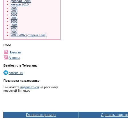
февраль 2010
январь 2010
2009
2008
2007
2006
2005
2004
2003
2002
2000-2002 (старый сайт)
RSS:
Новости
Анонсы
Beatles.ru в Telegram:
beatles_ru
Подписка на рассылку:
Вы можете
подписаться
на рассылку
новостей Битлз.ру
Главная страница
Сделать старто