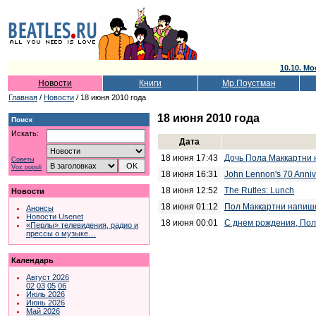
10.10. Мо
Новости
Книги
Мр.Поустман
Главная
/
Новости
/ 18 июня 2010 года
18 июня 2010 года
Поиск
Искать:
Дата
18 июня 17:43
Дочь Пола Маккартни 
Советы
Vox populi
18 июня 16:31
John Lennon's 70 Anniv
18 июня 12:52
The Rutles: Lunch
Новости
18 июня 01:12
Пол Маккартни напиш
Анонсы
Новости Usenet
18 июня 00:01
С днем рождения, Пол
«Перлы» телевидения, радио и
прессы о музыке…
Календарь
Август 2026
02
03
05
06
Июль 2026
Июнь 2026
Май 2026