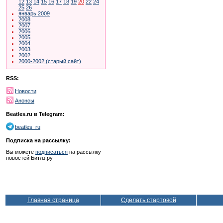
12
13
14
15
16
17
18
19
20
22
24
25
26
январь 2009
2008
2007
2006
2005
2004
2003
2002
2000-2002 (старый сайт)
RSS:
Новости
Анонсы
Beatles.ru в Telegram:
beatles_ru
Подписка на рассылку:
Вы можете
подписаться
на рассылку
новостей Битлз.ру
Главная страница
Сделать стартовой