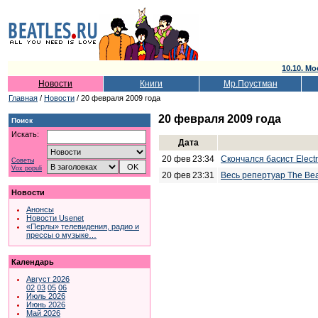
10.10. Мо
Новости
Книги
Мр.Поустман
Главная
/
Новости
/ 20 февраля 2009 года
20 февраля 2009 года
Поиск
Искать:
Дата
20 фев 23:34
Скончался басист Electri
Советы
Vox populi
20 фев 23:31
Весь репертуар The Bea
Новости
Анонсы
Новости Usenet
«Перлы» телевидения, радио и
прессы о музыке…
Календарь
Август 2026
02
03
05
06
Июль 2026
Июнь 2026
Май 2026