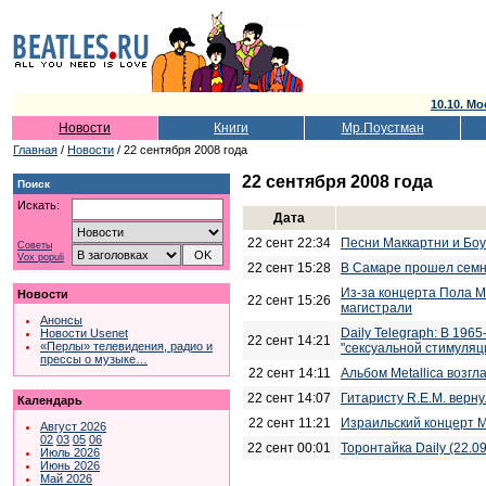
10.10. Мо
Новости
Книги
Мр.Поустман
Главная
/
Новости
/ 22 сентября 2008 года
22 сентября 2008 года
Поиск
Искать:
Дата
22 сент 22:34
Песни Маккартни и Боу
Советы
Vox populi
22 сент 15:28
В Самаре прошел семна
Из-за концерта Пола М
Новости
22 сент 15:26
магистрали
Анонсы
Daily Telegraph: В 196
Новости Usenet
22 сент 14:21
«Перлы» телевидения, радио и
"сексуальной стимуляц
прессы о музыке…
22 сент 14:11
Альбом Metallica возгл
22 сент 14:07
Гитаристу R.E.M. верн
Календарь
22 сент 11:21
Израильский концерт М
Август 2026
02
03
05
06
22 сент 00:01
Торонтайка Daily (22.0
Июль 2026
Июнь 2026
Май 2026