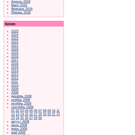
Апрель 2026
Март 2026
Февраль 2026
Январь 2026
Архив
2025
2024
2023
2022
2021
2020
2019
2018
2017
2016
2015
2014
2013
2012
2011
2010
2009
2008
декабрь 2008
ноябрь 2008
октябрь 2008
сентябрь 2008
01
02
03
04
05
06
07
08
09
10
11
12
13
14
15
16
17
18
19
20
21
22
23
24
25
26
27
29
30
август 2008
июль 2008
июнь 2008
май 2008