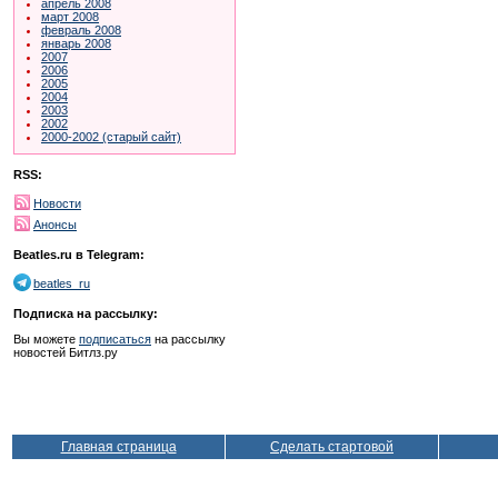
апрель 2008
март 2008
февраль 2008
январь 2008
2007
2006
2005
2004
2003
2002
2000-2002 (старый сайт)
RSS:
Новости
Анонсы
Beatles.ru в Telegram:
beatles_ru
Подписка на рассылку:
Вы можете
подписаться
на рассылку
новостей Битлз.ру
Главная страница
Сделать стартовой