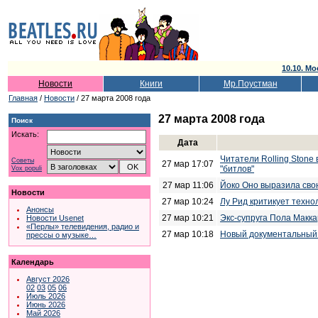
10.10. Мо
Новости
Книги
Мр.Поустман
Главная
/
Новости
/ 27 марта 2008 года
27 марта 2008 года
Поиск
Искать:
Дата
Читатели Rolling Stone
Советы
27 мар 17:07
"битлов"
Vox populi
27 мар 11:06
Йоко Оно выразила сво
Новости
27 мар 10:24
Лу Рид критикует техн
Анонсы
27 мар 10:21
Экс-супруга Пола Макк
Новости Usenet
«Перлы» телевидения, радио и
27 мар 10:18
Новый документальный 
прессы о музыке…
Календарь
Август 2026
02
03
05
06
Июль 2026
Июнь 2026
Май 2026