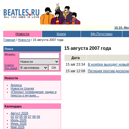
10.10. Мо
Новости
Книги
Мр.Поустман
Главная
/
Новости
/ 15 августа 2007 года
15 августа 2007 года
Поиск
Искать:
Дата
15 авг 23:34
В ноябре выходит новый 
Советы
Vox populi
15 авг 12:08
Петиция против досроч
Новости
Анонсы
Новости Usenet
«Перлы» телевидения, радио и
прессы о музыке…
Календарь
Август 2026
02
03
05
06
07
08
09
Июль 2026
Июнь 2026
Май 2026