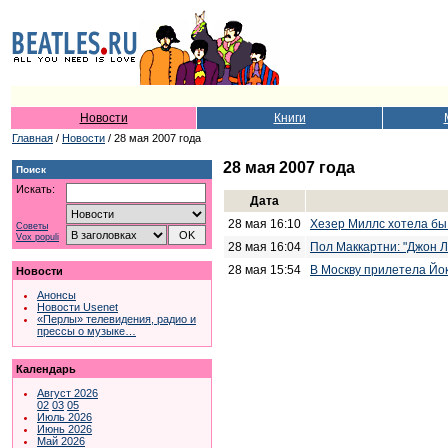
Новости
Книги
Главная
/
Новости
/ 28 мая 2007 года
28 мая 2007 года
Поиск
Искать:
Дата
28 мая 16:10
Хезер Миллс хотела бы
Советы
Vox populi
28 мая 16:04
Пол Маккартни: "Джон 
28 мая 15:54
В Москву прилетела Йо
Новости
Анонсы
Новости Usenet
«Перлы» телевидения, радио и
прессы о музыке…
Календарь
Август 2026
02
03
05
Июль 2026
Июнь 2026
Май 2026