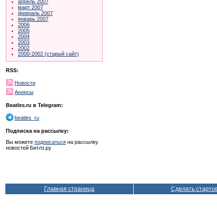
апрель 2007
март 2007
февраль 2007
январь 2007
2006
2005
2004
2003
2002
2000-2002 (старый сайт)
RSS:
Новости
Анонсы
Beatles.ru в Telegram:
beatles_ru
Подписка на рассылку:
Вы можете
подписаться
на рассылку
новостей Битлз.ру
Главная страница
Сделать старто