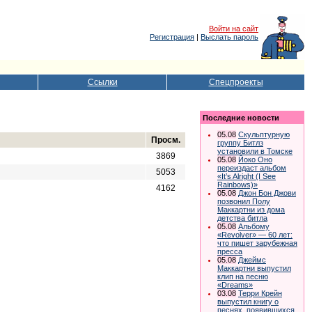
Войти на сайт
Регистрация
|
Выслать пароль
Ссылки
Спецпроекты
Последние новости
05.08
Скульптурную
Просм.
группу Битлз
установили в Томске
3869
05.08
Йоко Оно
переиздаст альбом
5053
«It’s Alright (I See
Rainbows)»
4162
05.08
Джон Бон Джови
позвонил Полу
Маккартни из дома
детства битла
05.08
Альбому
«Revolver» — 60 лет:
что пишет зарубежная
пресса
05.08
Джеймс
Маккартни выпустил
клип на песню
«Dreams»
03.08
Терри Крейн
выпустил книгу о
песнях, появившихся