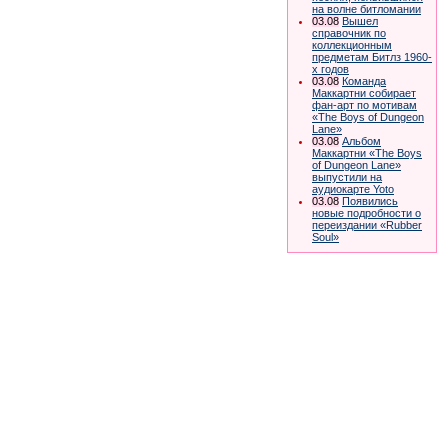
на волне битломании
03.08
Вышел
справочник по
коллекционным
предметам Битлз 1960-
х годов
03.08
Команда
Маккартни собирает
фан-арт по мотивам
«The Boys of Dungeon
Lane»
03.08
Альбом
Маккартни «The Boys
of Dungeon Lane»
выпустили на
аудиокарте Yoto
03.08
Появились
новые подробности о
переиздании «Rubber
Soul»