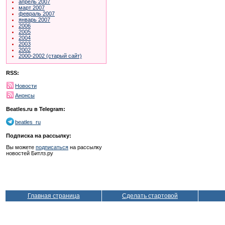
апрель 2007
март 2007
февраль 2007
январь 2007
2006
2005
2004
2003
2002
2000-2002 (старый сайт)
RSS:
Новости
Анонсы
Beatles.ru в Telegram:
beatles_ru
Подписка на рассылку:
Вы можете
подписаться
на рассылку
новостей Битлз.ру
Главная страница
Сделать стартовой