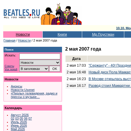
10.10. Мо
Новости
Книги
Мр.Поустман
Главная
/
Новости
/ 2 мая 2007 года
2 мая 2007 года
Поиск
Искать:
Дата
2 мая 17:03
"Сержанту" - 40! Праздни
Советы
Vox populi
2 мая 16:48
Новый диск Пола Маккарт
2 мая 16:23
В Москве открылась выс
Новости
2 мая 16:17
Развод стоил Маккартни 
Анонсы
Новости Usenet
«Перлы» телевидения, радио и
прессы о музыке…
Календарь
Август 2026
02
03
05
06
07
Июль 2026
Июнь 2026
Май 2026