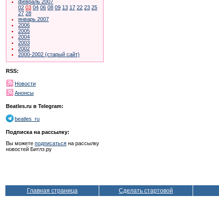
февраль 2007
02
03
04
06
08
09
13
17
22
23
25
27
28
январь 2007
2006
2005
2004
2003
2002
2000-2002 (старый сайт)
RSS:
Новости
Анонсы
Beatles.ru в Telegram:
beatles_ru
Подписка на рассылку:
Вы можете
подписаться
на рассылку
новостей Битлз.ру
Главная страница
Сделать стартовой