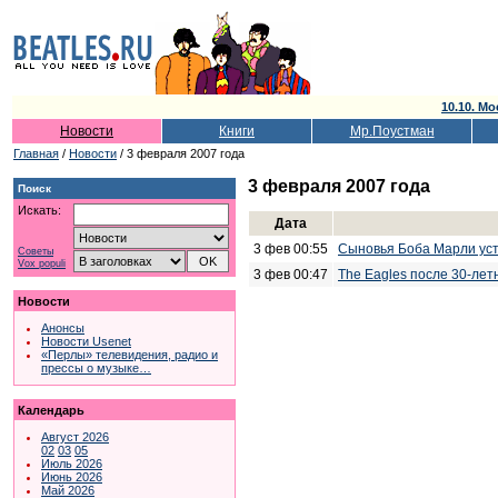
10.10. Мо
Новости
Книги
Мр.Поустман
Главная
/
Новости
/ 3 февраля 2007 года
3 февраля 2007 года
Поиск
Искать:
Дата
3 фев 00:55
Сыновья Боба Марли устр
Советы
Vox populi
3 фев 00:47
The Eagles после 30-лет
Новости
Анонсы
Новости Usenet
«Перлы» телевидения, радио и
прессы о музыке…
Календарь
Август 2026
02
03
05
Июль 2026
Июнь 2026
Май 2026