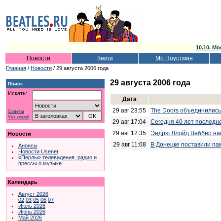
10.10. Мо
Новости
Книги
Мр.Поустман
Главная
/
Новости
/ 29 августа 2006 года
29 августа 2006 года
Поиск
Искать:
Дата
29 авг 23:55
The Doors объединились
Советы
Vox populi
29 авг 17:04
Сегодня 40 лет последне
29 авг 12:35
Эндрю Ллойд Веббер нап
Новости
29 авг 11:08
В Донецке поставили па
Анонсы
Новости Usenet
«Перлы» телевидения, радио и
прессы о музыке…
Календарь
Август 2026
02
03
05
06
07
Июль 2026
Июнь 2026
Май 2026