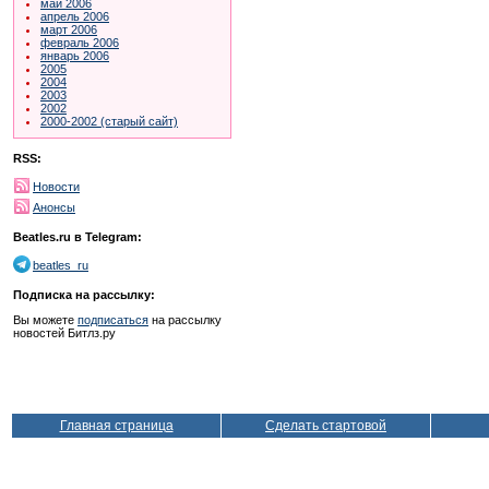
май 2006
апрель 2006
март 2006
февраль 2006
январь 2006
2005
2004
2003
2002
2000-2002 (старый сайт)
RSS:
Новости
Анонсы
Beatles.ru в Telegram:
beatles_ru
Подписка на рассылку:
Вы можете
подписаться
на рассылку
новостей Битлз.ру
Главная страница
Сделать стартовой