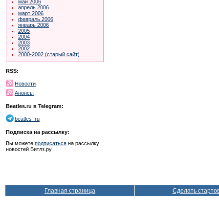
май 2006
апрель 2006
март 2006
февраль 2006
январь 2006
2005
2004
2003
2002
2000-2002 (старый сайт)
RSS:
Новости
Анонсы
Beatles.ru в Telegram:
beatles_ru
Подписка на рассылку:
Вы можете
подписаться
на рассылку
новостей Битлз.ру
Главная страница
Сделать старто