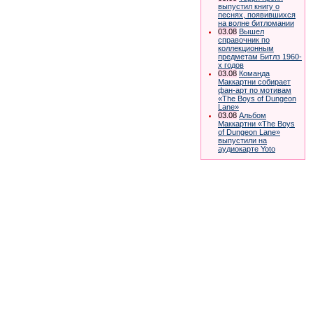
выпустил книгу о
песнях, появившихся
на волне битломании
03.08
Вышел
справочник по
коллекционным
предметам Битлз 1960-
х годов
03.08
Команда
Маккартни собирает
фан-арт по мотивам
«The Boys of Dungeon
Lane»
03.08
Альбом
Маккартни «The Boys
of Dungeon Lane»
выпустили на
аудиокарте Yoto