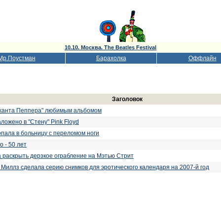
10.10. Москва. The Beatles Festival
Мр.Поустман
Барахолка
Оффлайн
Заголовок
жанта Пеппера" любимым альбомом
ложено в "Стену" Pink Floyd
опала в больницу с переломом ноги
 - 50 лет
а раскрыть дерзкое ограбление на Мэтью Стрит
р Миллз сделала серию снимков для эротического календаря на 2007-й год