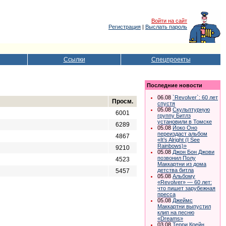
Войти на сайт
Регистрация
|
Выслать пароль
Ссылки
Спецпроекты
Последние новости
06.08
`Revolver`: 60 лет
Просм.
спустя
05.08
Скульптурную
6001
группу Битлз
установили в Томске
6289
05.08
Йоко Оно
переиздаст альбом
4867
«It’s Alright (I See
Rainbows)»
9210
05.08
Джон Бон Джови
позвонил Полу
4523
Маккартни из дома
детства битла
5457
05.08
Альбому
«Revolver» — 60 лет:
что пишет зарубежная
пресса
05.08
Джеймс
Маккартни выпустил
клип на песню
«Dreams»
03.08
Терри Крейн