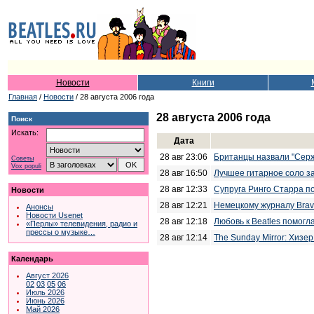
Новости
Книги
Главная
/
Новости
/ 28 августа 2006 года
28 августа 2006 года
Поиск
Искать:
Дата
28 авг 23:06
Британцы назвали "Сер
Советы
Vox populi
28 авг 16:50
Лучшее гитарное соло за
28 авг 12:33
Супруга Ринго Старра п
Новости
28 авг 12:21
Немецкому журналу Bravo
Анонсы
Новости Usenet
28 авг 12:18
Любовь к Beatles помогл
«Перлы» телевидения, радио и
прессы о музыке…
28 авг 12:14
The Sunday Mirror: Хизе
Календарь
Август 2026
02
03
05
06
Июль 2026
Июнь 2026
Май 2026