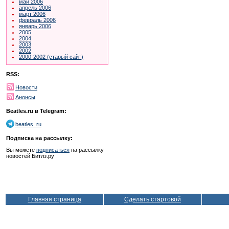
май 2006
апрель 2006
март 2006
февраль 2006
январь 2006
2005
2004
2003
2002
2000-2002 (старый сайт)
RSS:
Новости
Анонсы
Beatles.ru в Telegram:
beatles_ru
Подписка на рассылку:
Вы можете
подписаться
на рассылку
новостей Битлз.ру
Главная страница
Сделать стартовой