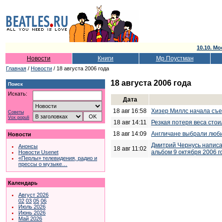
10.10. Мо
Новости
Книги
Мр.Поустман
Главная
/
Новости
/ 18 августа 2006 года
18 августа 2006 года
Поиск
Искать:
Дата
18 авг 16:58
Хизер Миллс начала съе
Советы
Vox populi
18 авг 14:11
Резкая потеря веса сто
18 авг 14:09
Англичане выбрали люби
Новости
Дмитрий Чернусь написа
Анонсы
18 авг 11:02
альбом 9 октября 2006 г
Новости Usenet
«Перлы» телевидения, радио и
прессы о музыке…
Календарь
Август 2026
02
03
05
06
Июль 2026
Июнь 2026
Май 2026