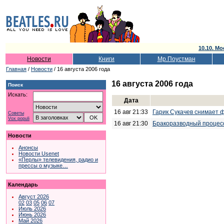
10.10. Мо
Новости
Книги
Мр.Поустман
Главная
/
Новости
/ 16 августа 2006 года
16 августа 2006 года
Поиск
Искать:
Дата
16 авг 21:33
Гарик Сукачев снимает ф
Советы
Vox populi
16 авг 21:30
Бракоразводный процесс
Новости
Анонсы
Новости Usenet
«Перлы» телевидения, радио и
прессы о музыке…
Календарь
Август 2026
02
03
05
06
07
Июль 2026
Июнь 2026
Май 2026