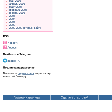
май 2006
апрель 2006
март 2006
февраль 2006
январь 2006
2005
2004
2003
2002
2000-2002 (старый сайт)
RSS:
Новости
Анонсы
Beatles.ru в Telegram:
beatles_ru
Подписка на рассылку:
Вы можете
подписаться
на рассылку
новостей Битлз.ру
Главная страница
Сделать стартовой