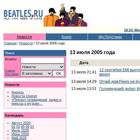
10.10. Мо
Новости
Книги
Мр.Поустман
Главная
/
Новости
/ 13 июля 2005 года
13 июля 2005 года
Поиск
Искать:
Дата
12 сентября EMI выпу
Советы
13 июля 21:41
винил
Vox populi
13 июля 14:29
Отчий дом Ринго не б
Новости
13 июля 13:51
Голливудский дебют К
Анонсы
Новости Usenet
«Перлы» телевидения, радио и
прессы о музыке…
Календарь
Август 2026
02
03
05
06
07
Июль 2026
Июнь 2026
Май 2026