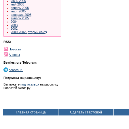
июнь 2005
май 2005
апрель 2005
март 2005
февраль 2005
январь 2005
2004
2003
2002
2000-2002 (старый сайт)
RSS:
Новости
Анонсы
Beatles.ru в Telegram:
beatles_ru
Подписка на рассылку:
Вы можете
подписаться
на рассылку
новостей Битлз.ру
Главная страница
Сделать стартовой