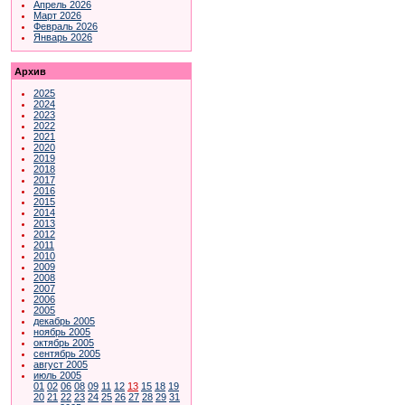
Апрель 2026
Март 2026
Февраль 2026
Январь 2026
Архив
2025
2024
2023
2022
2021
2020
2019
2018
2017
2016
2015
2014
2013
2012
2011
2010
2009
2008
2007
2006
2005
декабрь 2005
ноябрь 2005
октябрь 2005
сентябрь 2005
август 2005
июль 2005
01
02
06
08
09
11
12
13
15
18
19
20
21
22
23
24
25
26
27
28
29
31