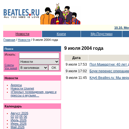
10.10. Мо
Новости
Книги
Мр.Поустман
Главная
/
Новости
/ 9 июля 2004 года
9 июля 2004 года
Поиск
Искать:
Дата
9 июля 17:53
Пол Маккартни: 40 лет 
Советы
Vox populi
9 июля 17:02
Боуи перенес операцию
9 июля 11:45
Клуб Beatles.ru: Мы вер
Новости
Анонсы
Новости Usenet
«Перлы» телевидения, радио и
прессы о музыке…
Календарь
Август 2026
02
03
05
06
Июль 2026
Июнь 2026
Май 2026