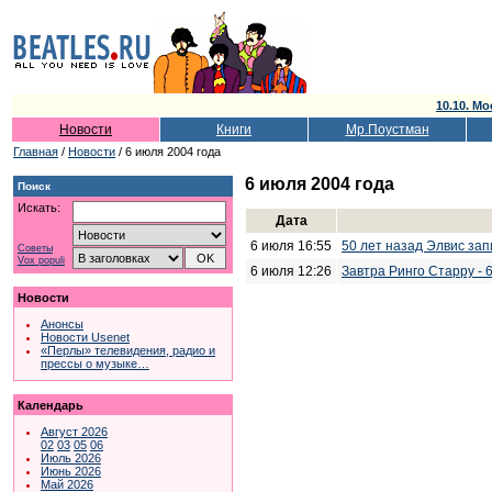
10.10. Мо
Новости
Книги
Мр.Поустман
Главная
/
Новости
/ 6 июля 2004 года
6 июля 2004 года
Поиск
Искать:
Дата
6 июля 16:55
50 лет назад Элвис зап
Советы
Vox populi
6 июля 12:26
Завтра Ринго Старру - 6
Новости
Анонсы
Новости Usenet
«Перлы» телевидения, радио и
прессы о музыке…
Календарь
Август 2026
02
03
05
06
Июль 2026
Июнь 2026
Май 2026