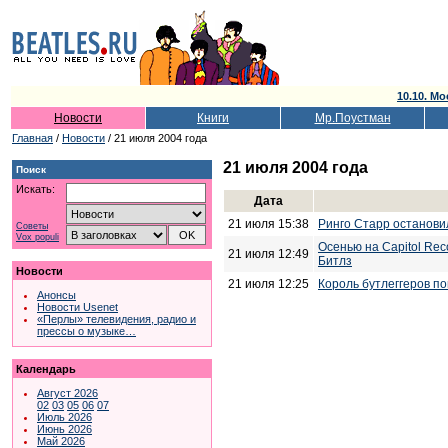
10.10. Мо
Новости
Книги
Мр.Поустман
Главная
/
Новости
/ 21 июля 2004 года
21 июля 2004 года
Поиск
Искать:
Дата
21 июля 15:38
Ринго Старр останови
Советы
Vox populi
Осенью на Capitol Rec
21 июля 12:49
Битлз
Новости
21 июля 12:25
Король бутлеггеров по
Анонсы
Новости Usenet
«Перлы» телевидения, радио и
прессы о музыке…
Календарь
Август 2026
02
03
05
06
07
Июль 2026
Июнь 2026
Май 2026