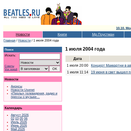
10.10. Мо
Новости
Книги
Мр.Поустман
Главная
/
Новости
/ 1 июля 2004 года
1 июля 2004 года
Поиск
Искать:
Дата
1 июля 20:00
Концерт Маккартни в ав
Советы
Vox populi
1 июля 11:14
19 июня в свет вышел 
Новости
Анонсы
Новости Usenet
«Перлы» телевидения, радио и
прессы о музыке…
Календарь
Август 2026
02
03
05
06
Июль 2026
Июнь 2026
Май 2026