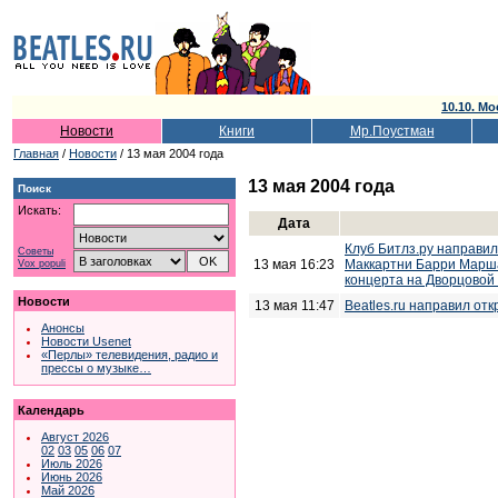
10.10. Мо
Новости
Книги
Мр.Поустман
Главная
/
Новости
/ 13 мая 2004 года
13 мая 2004 года
Поиск
Искать:
Дата
Клуб Битлз.ру направи
Советы
13 мая 16:23
Маккартни Барри Марша
Vox populi
концерта на Дворцовой
Новости
13 мая 11:47
Beatles.ru направил от
Анонсы
Новости Usenet
«Перлы» телевидения, радио и
прессы о музыке…
Календарь
Август 2026
02
03
05
06
07
Июль 2026
Июнь 2026
Май 2026