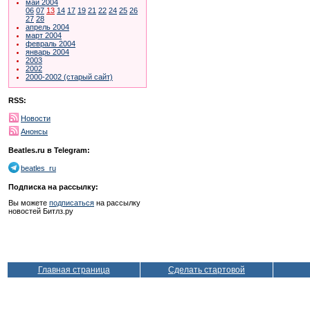
май 2004
06
07
13
14
17
19
21
22
24
25
26
27
28
апрель 2004
март 2004
февраль 2004
январь 2004
2003
2002
2000-2002 (старый сайт)
RSS:
Новости
Анонсы
Beatles.ru в Telegram:
beatles_ru
Подписка на рассылку:
Вы можете
подписаться
на рассылку
новостей Битлз.ру
Главная страница
Сделать стартовой