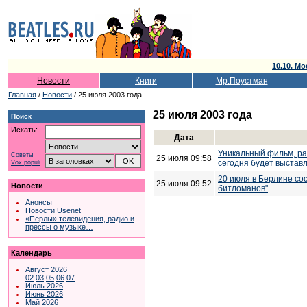
10.10. Мо
Новости
Книги
Мр.Поустман
Главная
/
Новости
/ 25 июля 2003 года
25 июля 2003 года
Поиск
Искать:
Дата
Уникальный фильм, ра
Советы
25 июля 09:58
сегодня будет выставл
Vox populi
20 июля в Берлине со
25 июля 09:52
Новости
битломанов"
Анонсы
Новости Usenet
«Перлы» телевидения, радио и
прессы о музыке…
Календарь
Август 2026
02
03
05
06
07
Июль 2026
Июнь 2026
Май 2026