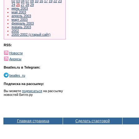
02
03
04
07
09
10
16
17
19
22
23
24
25
27
28
29
июнь 2003
май 2003
апрель 2003
март 2003
февраль 2003
январь 2003
2002
2000-2002 (старый сайт)
RSS:
Новости
Анонсы
Beatles.ru в Telegram:
beatles_ru
Подписка на рассылку:
Вы можете
подписаться
на рассылку
новостей Битлз.ру
Главная страница
Сделать стартовой