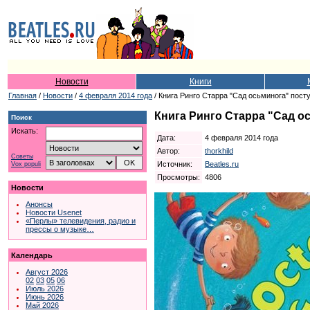
Новости
Книги
Главная
/
Новости
/
4 февраля 2014 года
/ Книга Ринго Старра "Сад осьминога" пост
Книга Ринго Старра "Сад о
Поиск
Искать:
Дата:
4 февраля 2014 года
Автор:
thorkhild
Советы
Источник:
Beatles.ru
Vox populi
Просмотры:
4806
Новости
Анонсы
Новости Usenet
«Перлы» телевидения, радио и
прессы о музыке…
Календарь
Август 2026
02
03
05
06
Июль 2026
Июнь 2026
Май 2026