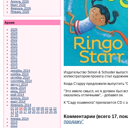
Апрель 2026
Март 2026
Февраль 2026
Январь 2026
Архив
2025
2024
2023
2022
2021
2020
2019
2018
2017
2016
2015
2014
декабрь 2014
Издательство Simon & Schuster выпуст
ноябрь 2014
иллюстратором проекта стал художник
октябрь 2014
сентябрь 2014
Когда Старру предложили выпустить "С
август 2014
июль 2014
"Это имело смысл, но я должен был в
июнь 2014
май 2014
оказались отличными", - добавил он.
апрель 2014
март 2014
К "Саду осьминога" прилагается
CD с з
февраль 2014
01
03
04
05
06
07
08
09
10
11
12
13
14
15
17
18
20
21
23
24
25
26
27
28
Комментарии (всего 17, по
январь 2014
продажу"
2013
2012