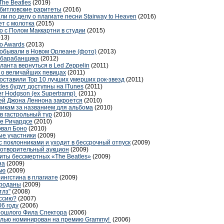
he Beatles
(2019)
 битловские раритеты
(2016)
ли по делу о плагиате песни Stairway to Heaven
(2016)
ет с молотка
(2015)
о с Полом Маккартни в студии
(2015)
013)
o Awards
(2013)
обывали в Новом Орлеане (фото)
(2013)
з барабанщика
(2012)
анта вернуться в Led Zeppelin
(2011)
т о величайших певицах
(2011)
составили Top 10 лучших умерших рок-звезд
(2011)
les будут доступны на ITunes
(2011)
r Hodgson (ex Supertramp)
(2011)
й Джона Леннона закроется
(2010)
никам за названием для альбома
(2010)
в гастрольный тур
(2010)
те Ричардсе
(2010)
овал Боно
(2010)
вые участники
(2009)
 поклонниками и уходит в бессрочный отпуск
(2009)
лаготворительный аукцион
(2009)
хиты бессмертных «The Beatles»
(2009)
на
(2009)
ью
(2009)
ингстина в плагиате
(2009)
проданы
(2009)
тлз"
(2008)
оссию?
(2007)
6 году
(2006)
рошлого Фила Спектора
(2006)
Белью номинирован на премию Grammy!
(2006)