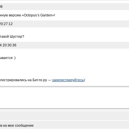
08
нную версию «Octopus’s Garden»!
20:27:12
 такой Шустер?
4 20:30:36
вается :)
егистрировались на Битлз.ру —
зарегистрируйтесь
):
ов на мое сообщение