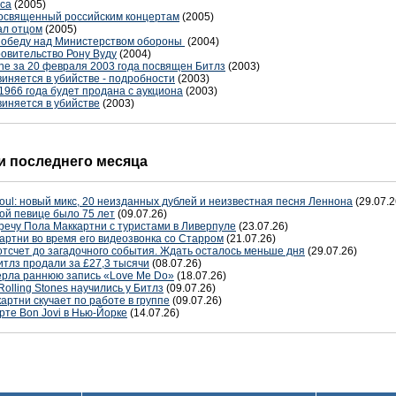
аса
(2005)
посвященный российским концертам
(2005)
ал отцом
(2005)
победу над Министерством обороны
(2004)
овительство Рону Вуду
(2004)
ne за 20 февраля 2003 года посвящен Битлз
(2003)
иняется в убийстве - подробности
(2003)
1966 года будет продана с аукциона
(2003)
иняется в убийстве
(2003)
 последнего месяца
oul: новый микс, 20 неизданных дублей и неизвестная песня Леннона
(29.07.2
ой певице было 75 лет
(09.07.26)
речу Пола Маккартни с туристами в Ливерпуле
(23.07.26)
артни во время его видеозвонка со Старром
(21.07.26)
отсчет до загадочного события. Ждать осталось меньше дня
(29.07.26)
тлз продали за £27,3 тысячи
(08.07.26)
терла раннюю запись «Love Me Do»
(18.07.26)
Rolling Stones научились у Битлз
(09.07.26)
артни скучает по работе в группе
(09.07.26)
рте Bon Jovi в Нью-Йорке
(14.07.26)