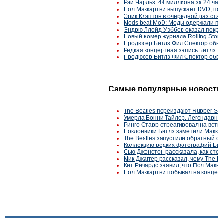
Рэй Чарльз: 44 миллиона за 24 ч
Пол Маккартни выпускает DVD, 
Эрик Клэптон в очередной раз ст
Mods beat MoD: Моды одержали 
Эндрю Ллойд-Уэббер оказал покр
Новый номер журнала Rolling Sto
Продюсер Битлз Фил Спектор обв
Редкая концертная запись Битлз 
Продюсер Битлз Фил Спектор обв
Самые популярные новости
The Beatles переиздают Rubber S
Умерла Бонни Тайлер. Легендарн
Ринго Старр отреагировал на вст
Поклонники Битлз заметили Макк
The Beatles запустили обратный 
Коллекцию редких фотографий Би
Сью Джонстон рассказала, как с
Мик Джаггер рассказал, чему The 
Кит Ричардс заявил, что Пол Макк
Пол Маккартни побывал на конце