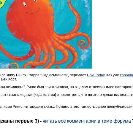
ило книгу Ринго Старра "Сад осьминога", передает
USA Today
.
Как уже
сообща
 Бен Корт.
ад осьминога", Ринго был заинтригован, но в целом отнесся к идее настороже
стретиться с людьми
[
издателями
]
и посмотреть, что до этого делал иллюстрато
аписью Ринго, читающего сказку. Помимо этого там
есть
ранее неопубликованн
казаны первые 3)
-
читать все комментарии в теме форума 