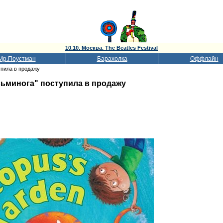
10.10. Москва. The Beatles Festival
Мр.Поустман
Барахолка
Оффлайн
упила в продажу
сьминога" поступила в продажу