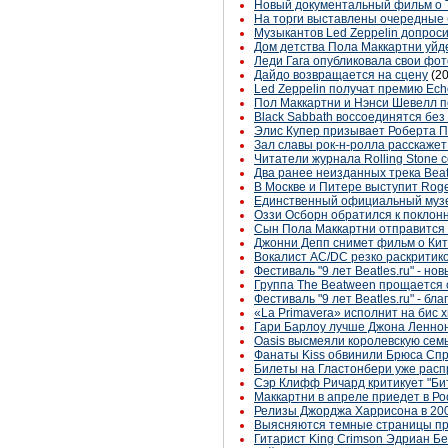
Новый документальный фильм о T
На торги выставлены очередные
Музыкантов Led Zeppelin допроси
Дом детства Пола Маккартни уйд
Леди Гага опубликовала свои фот
Дайдо возвращается на сцену
(2
Led Zeppelin получат премию Ech
Пол Маккартни и Нэнси Шевелл п
Black Sabbath воссоединятся бе
Элис Купер призывает Роберта Пл
Зал славы рок-н-ролла расскаже
Читатели журнала Rolling Stone 
Два ранее неизданных трека Beat
В Москве и Питере выступит Roge
Единственный официальный музе
Оззи Осборн обратился к поклон
Сын Пола Маккартни отправится 
Джонни Депп снимет фильм о Ки
Вокалист AC/DC резко раскритик
Фестиваль "9 лет Beatles.ru" - но
Группа The Beatween прощается с
Фестиваль "9 лет Beatles.ru" - б
«La Primavera» исполнит на бис 
Гари Барлоу лучше Джона Ленно
Oasis высмеяли королевскую сем
Фанаты Kiss обвинили Брюса Спр
Билеты на Гластонбери уже рас
Сэр Клифф Ричард критикует "Би
Маккартни в апреле приедет в Р
Релизы Джорджа Харрисона в 200
Выясняются темные страницы п
Гитарист King Crimson Эдриан 