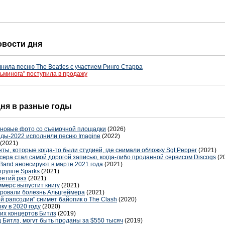
новости дня
нила песню The Beatles с участием Ринго Старра
сьминога" поступила в продажу
дня в разные годы
 новые фото со съемочной площадки
(2026)
ды-2022 исполнили песню Imagine
(2022)
(2021)
ы, которые когда-то были студией, где снимали обложку Sgt Pepper
(2021)
ера стал самой дорогой записью, когда-либо проданной сервисом Discogs
(2
 Band анонсируют в марте 2021 года
(2021)
группе Sparks
(2021)
ретий раз
(2021)
ммерс выпустит книгу
(2021)
ировали болезнь Альцгеймера
(2021)
ой рапсодии" снимет байопик о The Clash
(2020)
ку в 2020 году
(2020)
ших концертов Битлз
(2019)
 Битлз, могут быть проданы за $550 тысяч
(2019)