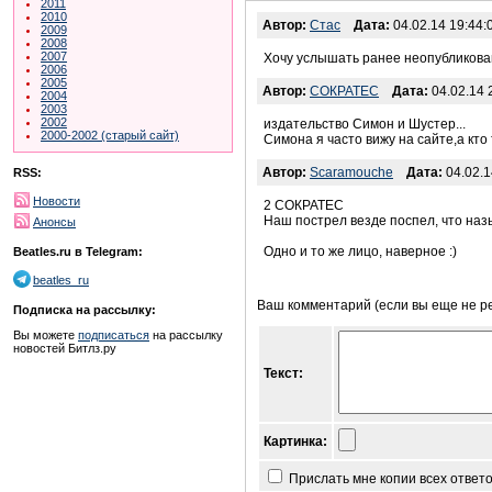
2011
2010
Автор:
Стас
Дата:
04.02.14 19:44:
2009
2008
2007
Хочу услышать ранее неопубликова
2006
2005
Автор:
СОКРАТЕС
Дата:
04.02.14 
2004
2003
2002
издательство Симон и Шустер...
2000-2002 (старый сайт)
Симона я часто вижу на сайте,а кто
Автор:
Scaramouche
Дата:
04.02.1
RSS:
Новости
2 СОКРАТЕС
Наш пострел везде поспел, что назы
Анонсы
Одно и то же лицо, наверное :)
Beatles.ru в Telegram:
beatles_ru
Ваш комментарий (если вы еще не р
Подписка на рассылку:
Вы можете
подписаться
на рассылку
новостей Битлз.ру
Текст:
Картинка:
Прислать мне копии всех ответ