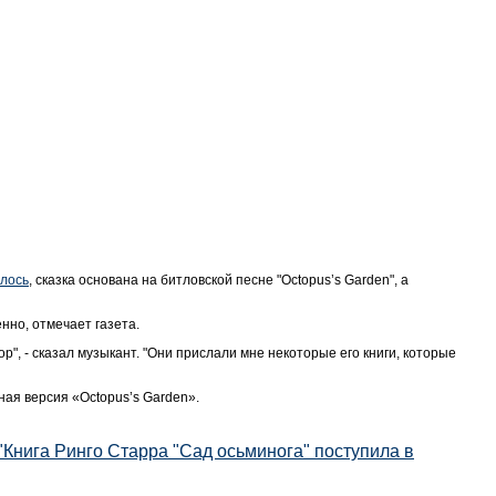
лось
, сказка основана на битловской песне "Octopus’s Garden", а
нно, отмечает газета.
р", - сказал музыкант. "Они прислали мне некоторые его книги, которые
ая версия «Octopus’s Garden».
"Книга Ринго Старра "Сад осьминога" поступила в