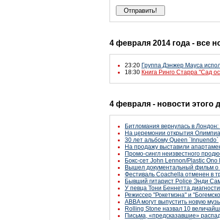
4 февраля 2014 года - все 
23:20
Группа Дэнжер Мауса испол
18:30
Книга Ринго Старра "Сад о
4 февраля - новости этого 
Битломания вернулась в Лондон:
На церемонии открытия Олимпиа
30 лет альбому Queen `Innuendo`
На продажу выставили апартамент
Промо-сингл неизвестного продюс
Бокс-сет John Lennon/Plastic Ono
Вышел документальный фильм о 
Фестиваль Coachella отменен в т
Бывший гитарист Police Энди Са
У певца Тони Беннетта диагност
Режиссер "Рокетмэна" и "Богемск
ABBA могут выпустить новую музы
Rolling Stone назвал 10 величай
Письма, «предсказавшие» распад