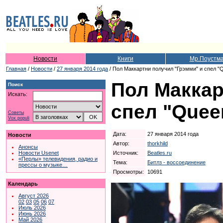
Новости
Книги
Мр.Поустм
Главная
/
Новости
/
27 января 2014 года
/ Пол Маккартни получил "Грэмми" и спел "
Пол Маккар
Поиск
Искать:
спел "Quee
Советы
Vox populi
Дата:
27 января 2014 года
Новости
Автор:
thorkhild
Анонсы
Источник:
Beatles.ru
Новости Usenet
«Перлы» телевидения, радио и
Тема:
Битлз - воссоединение
прессы о музыке…
Просмотры:
10691
Календарь
Август 2026
02
03
05
06
07
Июль 2026
Июнь 2026
Май 2026