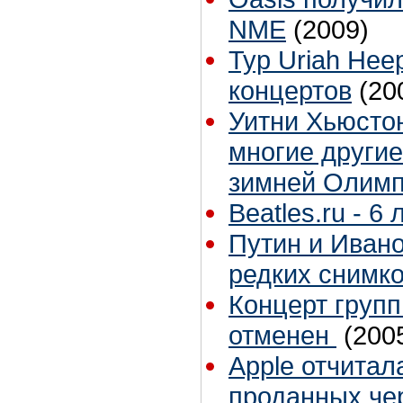
NME
(2009)
Тур Uriah Hee
концертов
(20
Уитни Хьюстон
многие другие
зимней Олим
Beatles.ru - 6 
Путин и Ивано
редких снимко
Концерт групп
отменен
(200
Apple отчитал
проданных чер