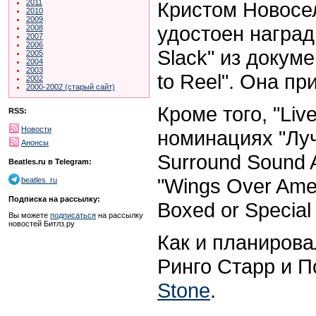
Кристом Новосе
2011
2010
2009
удостоен наград
2008
2007
2006
Slack"
из докуме
2005
2004
2003
to Reel".
Она при
2002
2000-2002 (старый сайт)
Кроме того, "Liv
RSS:
Новости
номинациях "Лу
Анонсы
Surround Sound 
Beatles.ru в Telegram:
"Wings Over Amer
beatles_ru
Подписка на рассылку:
Boxed or Special 
Вы можете
подписаться
на рассылку
новостей Битлз.ру
Как и планирова
Ринго Старр и П
Stone
.