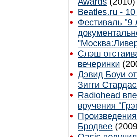
Awards
(2010)
Beatles.ru - 10
Фестиваль "9 л
документальн
"Москва:Ливе
Слэш отстаив
вечеринки
(20
Дэвид Боуи от
Зигги Стардас
Radiohead вп
вручения "Гр
Произведения
Бродвее
(2009
Oasis получи