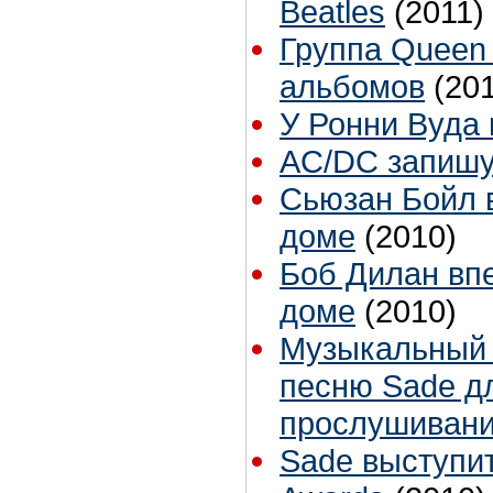
Beatles
(2011)
Группа Queen 
альбомов
(20
У Ронни Вуда 
AC/DC запишу
Сьюзан Бойл 
доме
(2010)
Боб Дилан вп
доме
(2010)
Музыкальный 
песню Sade д
прослушиван
Sade выступи