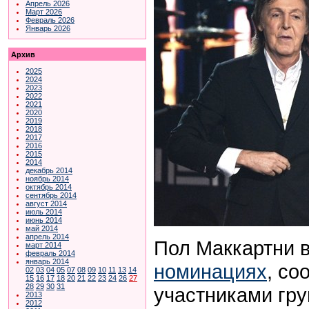
Апрель 2026
Март 2026
Февраль 2026
Январь 2026
Архив
2025
2024
2023
2022
2021
2020
2019
2018
2017
2016
2015
2014
декабрь 2014
ноябрь 2014
октябрь 2014
сентябрь 2014
август 2014
июль 2014
июнь 2014
май 2014
апрель 2014
Пол Маккартни 
март 2014
февраль 2014
январь 2014
номинациях
, с
02
03
04
05
07
08
09
10
11
13
14
15
16
17
18
20
21
22
23
24
26
27
28
29
30
31
участниками гр
2013
2012