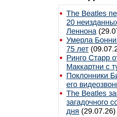
The Beatles п
20 неизданных
Леннона
(29.0
Умерла Бонни
75 лет
(09.07.
Ринго Старр о
Маккартни с т
Поклонники Б
его видеозвон
The Beatles з
загадочного 
дня
(29.07.26)