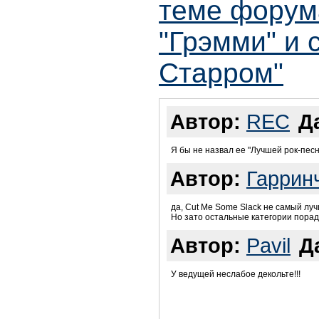
теме форум
"Грэмми" и 
Старром"
Автор:
REC
Д
Я бы не назвал ее "Лучшей рок-песне
Автор:
Гаррин
да, Cut Me Some Slack не самый луч
Но зато остальные категории порад
Автор:
Pavil
Д
У ведущей неслабое декольте!!!