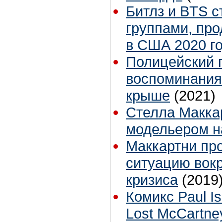
Битлз и BTS 
группами, пр
в США 2020 г
Полицейский 
воспоминания
крыше
(2021)
Стелла Макка
модельером н
Маккартни пр
ситуацию вокр
кризиса
(2019
Комикс Paul I
Lost McCartne