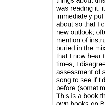
things about this
was reading it, 
immediately put
about so that I c
new outlook; of
mention of inst
buried in the mi
that I now hear 
times, I disagre
assessment of 
song to see if I
before (sometim
This is a book th
own books on Blu