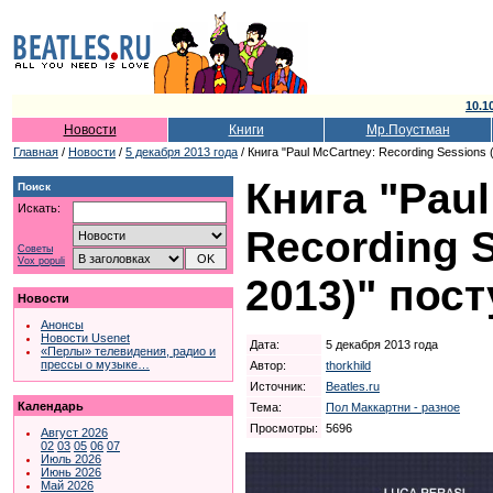
10.1
Новости
Книги
Мр.Поустман
Главная
/
Новости
/
5 декабря 2013 года
/ Книга "Paul McCartney: Recording Sessions
Книга "Paul
Поиск
Искать:
Recording S
Советы
Vox populi
2013)" пос
Новости
Анонсы
Новости Usenet
Дата:
5 декабря 2013 года
«Перлы» телевидения, радио и
прессы о музыке…
Автор:
thorkhild
Источник:
Beatles.ru
Календарь
Тема:
Пол Маккартни - разное
Просмотры:
5696
Август 2026
02
03
05
06
07
Июль 2026
Июнь 2026
Май 2026