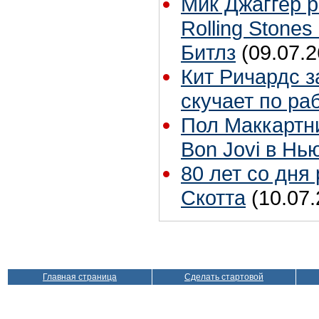
Мик Джаггер р
Rolling Stones
Битлз
(09.07.2
Кит Ричардс з
скучает по ра
Пол Маккартн
Bon Jovi в Нь
80 лет со дня
Скотта
(10.07.
Главная страница
Сделать стартовой