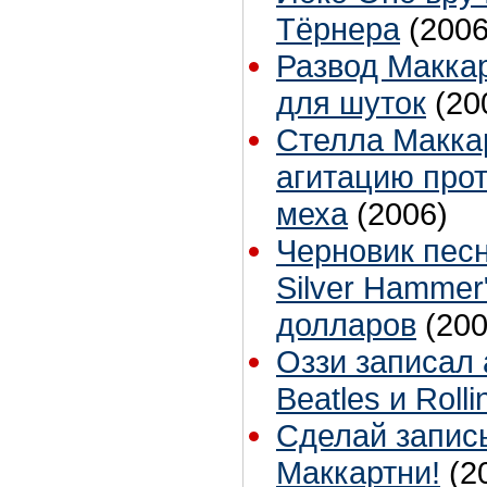
Тёрнера
(2006
Развод Макка
для шуток
(20
Стелла Макка
агитацию про
меха
(2006)
Черновик песн
Silver Hammer
долларов
(200
Оззи записал
Beatles и Roll
Сделай запис
Маккартни!
(2