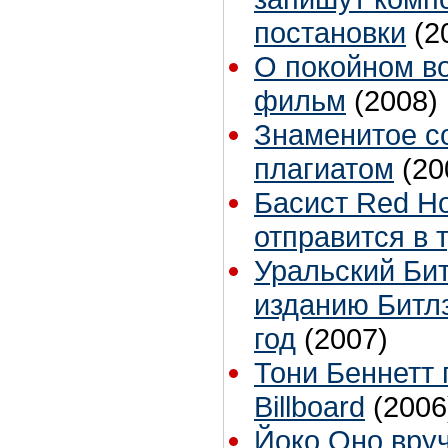
постановки
(2
О покойном в
фильм
(2008)
Знаменитое с
плагиатом
(20
Басист Red Hot
отправится в 
Уральский Бит
изданию Битл
год
(2007)
Тони Беннетт 
Billboard
(2006
Йоко Оно вру