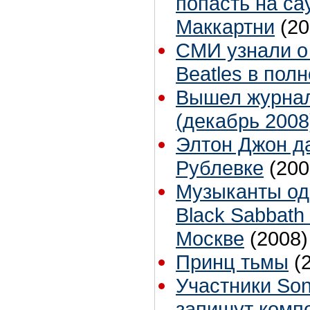
попасть на са
Маккартни
(20
СМИ узнали о
Beatles в пол
Вышел журна
(декабрь 2008
Элтон Джон да
Рублевке
(200
Музыканты од
Black Sabbath
Москве
(2008)
Принц тьмы
(
Участники Soni
запишут комп