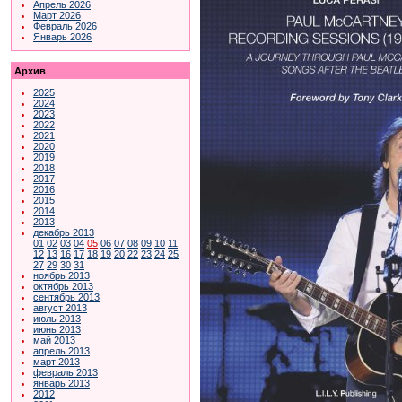
Апрель 2026
Март 2026
Февраль 2026
Январь 2026
Архив
2025
2024
2023
2022
2021
2020
2019
2018
2017
2016
2015
2014
2013
декабрь 2013
01
02
03
04
05
06
07
08
09
10
11
12
13
16
17
18
19
20
22
23
24
25
27
29
30
31
ноябрь 2013
октябрь 2013
сентябрь 2013
август 2013
июль 2013
июнь 2013
май 2013
апрель 2013
март 2013
февраль 2013
январь 2013
2012