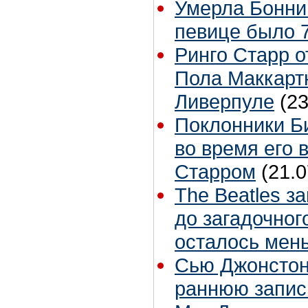
Умерла Бонни
певице было 7
Ринго Старр о
Пола Маккартн
Ливерпуле
(23
Поклонники Б
во время его 
Старром
(21.0
The Beatles з
до загадочног
осталось мен
Сью Джонстон 
раннюю запис