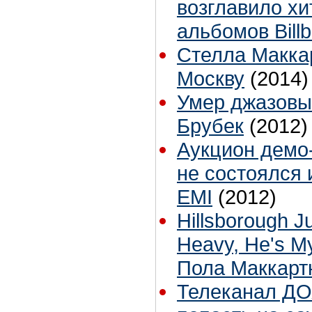
возглавило х
альбомов Bill
Стелла Макка
Москву
(2014)
Умер джазовы
Брубек
(2012)
Аукцион демо
не состоялся 
EMI
(2012)
Hillsborough Ju
Heavy, He's M
Пола Маккарт
Телеканал ДО