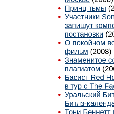
Принц тьмы
(
Участники Soni
запишут комп
постановки
(2
О покойном в
фильм
(2008)
Знаменитое с
плагиатом
(20
Басист Red Ho
в тур с The F
Уральский Бит
Битлз-календа
Тони Беннетт 