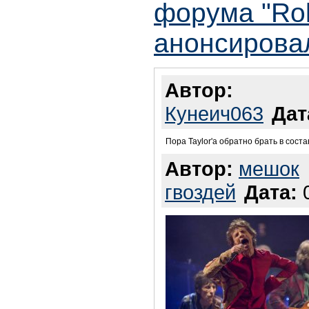
форума "Rol
анонсировал
Автор:
Кунеич063
Дат
Пора Taylor'а обратно брать в состав
Автор:
мешок
гвоздей
Дата:
0