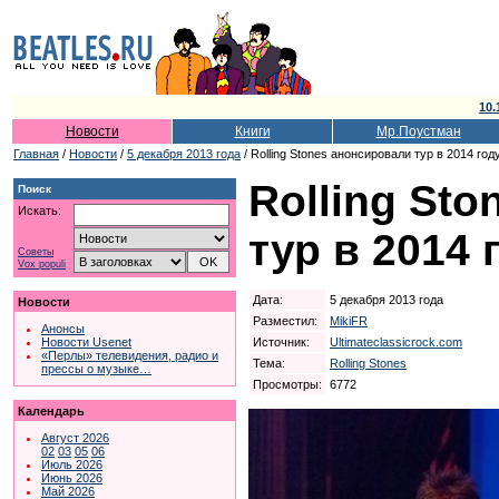
10.
Новости
Книги
Мр.Поустман
Главная
/
Новости
/
5 декабря 2013 года
/ Rolling Stones анонсировали тур в 2014 год
Rolling St
Поиск
Искать:
тур в 2014 
Советы
Vox populi
Дата:
5 декабря 2013 года
Новости
Разместил:
MikiFR
Анонсы
Источник:
Ultimateclassicrock.com
Новости Usenet
«Перлы» телевидения, радио и
Тема:
Rolling Stones
прессы о музыке…
Просмотры:
6772
Календарь
Август 2026
02
03
05
06
Июль 2026
Июнь 2026
Май 2026