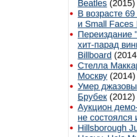
Beatles
(2015)
В возрасте 69
и Small Faces
Переиздание "L
хит-парад ви
Billboard
(2014
Стелла Макка
Москву
(2014)
Умер джазовы
Брубек
(2012)
Аукцион демо
не состоялся 
Hillsborough Ju