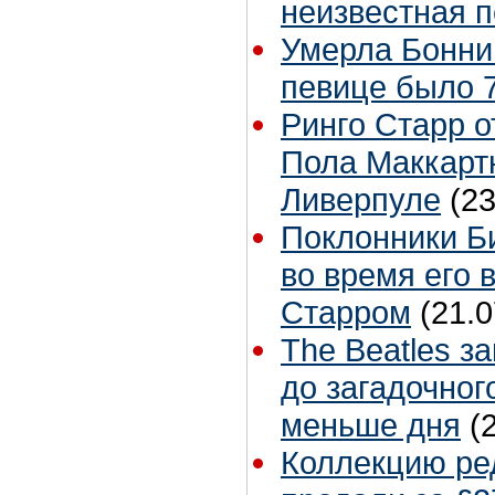
неизвестная 
Умерла Бонни
певице было 7
Ринго Старр о
Пола Маккартн
Ливерпуле
(23
Поклонники Б
во время его 
Старром
(21.0
The Beatles з
до загадочног
меньше дня
(
Коллекцию ре