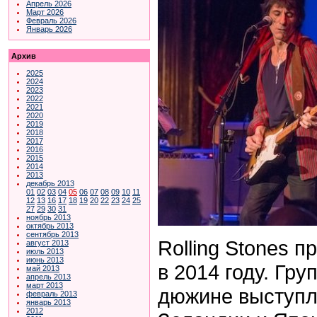
Апрель 2026
Март 2026
Февраль 2026
Январь 2026
Архив
2025
2024
2023
2022
2021
2020
2019
2018
2017
2016
2015
2014
2013
декабрь 2013
01
02
03
04
05
06
07
08
09
10
11
12
13
16
17
18
19
20
22
23
24
25
27
29
30
31
ноябрь 2013
октябрь 2013
сентябрь 2013
Rolling Stones 
август 2013
июль 2013
июнь 2013
в 2014 году. Гру
май 2013
апрель 2013
март 2013
дюжине выступл
февраль 2013
январь 2013
2012