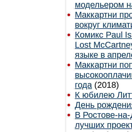
модельером н
Маккартни пр
вокруг климат
Комикс Paul I
Lost McCartne
языке в апрел
Маккартни по
высокооплачи
года
(2018)
К юбилею Лит
День рождени
В Ростове-на-
лучших проек