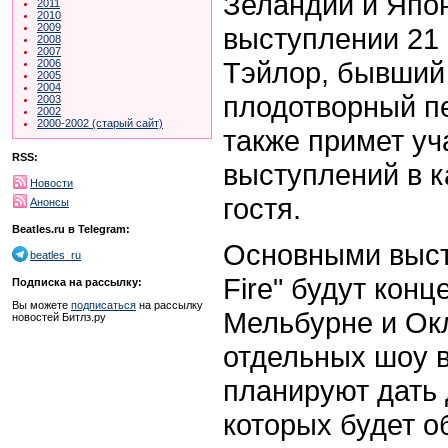
Зеландии и Япо
2011
2010
2009
выступлении 21
2008
2007
Тэйлор, бывший 
2006
2005
2004
плодотворный пе
2003
2002
2000-2002 (старый сайт)
также примет уч
RSS:
выступлений в к
Новости
гостя.
Анонсы
Beatles.ru в Telegram:
Основными выст
beatles_ru
Fire" будут конц
Подписка на рассылку:
Вы можете
подписаться
на рассылку
Мельбурне и Окл
новостей Битлз.ру
отдельных шоу в
планируют дать 
которых будет о