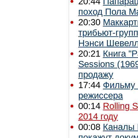
20:44
Папарац
поход Пола Ма
20:30
Маккарт
трибьют-групп
Нэнси Шевел
20:21
Книга "P
Sessions (196
продажу
17:44
Фильму 
режиссера
00:14
Rolling 
2014 году
00:08
Каналы P
покажут доку