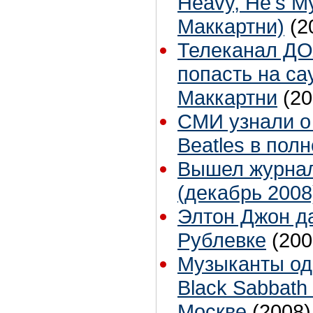
Heavy, He's M
Маккартни)
(2
Телеканал ДО
попасть на са
Маккартни
(20
СМИ узнали о
Beatles в пол
Вышел журна
(декабрь 2008
Элтон Джон да
Рублевке
(200
Музыканты од
Black Sabbath
Москве
(2008)