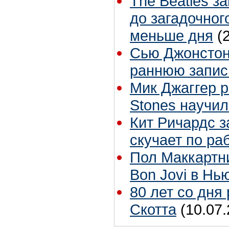
The Beatles з
до загадочног
меньше дня
(
Сью Джонстон 
раннюю запис
Мик Джаггер р
Stones научил
Кит Ричардс з
скучает по ра
Пол Маккартн
Bon Jovi в Нь
80 лет со дня
Скотта
(10.07.