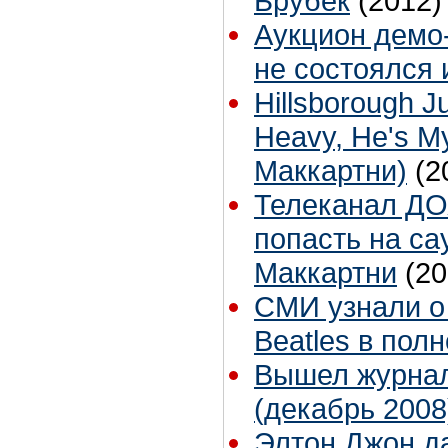
Брубек
(2012)
Аукцион демо
не состоялся 
Hillsborough Ju
Heavy, He's M
Маккартни)
(2
Телеканал ДО
попасть на са
Маккартни
(20
СМИ узнали о
Beatles в пол
Вышел журна
(декабрь 2008
Элтон Джон да