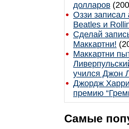
долларов
(200
Оззи записал
Beatles и Roll
Сделай запис
Маккартни!
(2
Маккартни пы
Ливерпульский
учился Джон 
Джордж Харри
премию “Грем
Самые поп