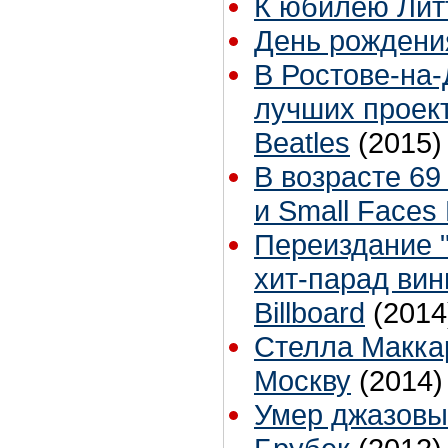
К юбилею Лит
День рождени
В Ростове-на-
лучших проек
Beatles
(2015)
В возрасте 69
и Small Faces
Переиздание "L
хит-парад ви
Billboard
(2014
Стелла Макка
Москву
(2014)
Умер джазовы