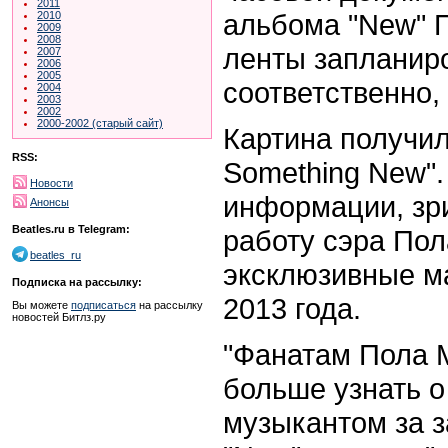
2011
альбома
"New"
2010
2009
2008
ленты запланиро
2007
2006
2005
соответственно
2004
2003
2002
2000-2002 (старый сайт)
Картина получил
RSS:
Something New"
Новости
информации, зри
Анонсы
Beatles.ru в Telegram:
работу сэра Пол
beatles_ru
эксклюзивные ма
Подписка на рассылку:
2013 года.
Вы можете
подписаться
на рассылку
новостей Битлз.ру
"Фанатам Пола 
больше узнать о
музыкантом за з