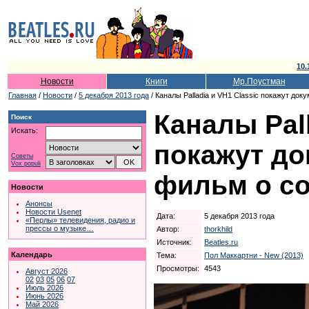
10.
Новости
Книги
Мр.Поустман
Главная
/
Новости
/
5 декабря 2013 года
/ Каналы Palladia и VH1 Classic покажут до
Каналы Pall
Поиск
Искать:
покажут д
Советы
Vox populi
фильм о со
Новости
Анонсы
Новости Usenet
Дата:
5 декабря 2013 года
«Перлы» телевидения, радио и
прессы о музыке…
Автор:
thorkhild
Источник:
Beatles.ru
Календарь
Тема:
Пол Маккартни - New (2013)
Просмотры:
4543
Август 2026
02
03
05
06
07
Июль 2026
Июнь 2026
Май 2026