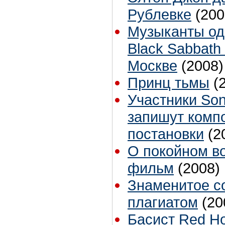
Рублевке
(200
Музыканты од
Black Sabbath
Москве
(2008)
Принц тьмы
(
Участники Soni
запишут комп
постановки
(2
О покойном в
фильм
(2008)
Знаменитое с
плагиатом
(20
Басист Red Ho