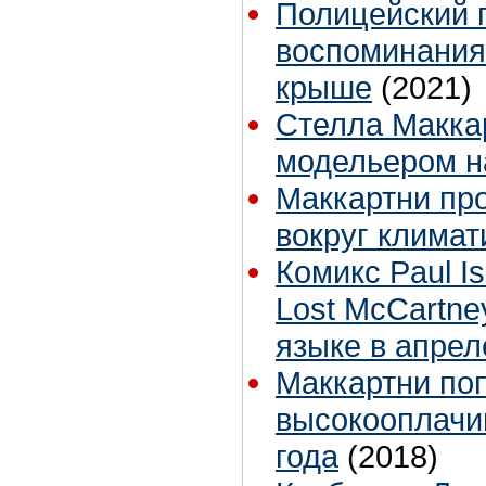
Полицейский 
воспоминания
крыше
(2021)
Стелла Макка
модельером н
Маккартни пр
вокруг климат
Комикс Paul I
Lost McCartne
языке в апрел
Маккартни по
высокооплачи
года
(2018)