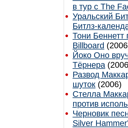
в тур с The F
Уральский Бит
Битлз-календа
Тони Беннетт 
Billboard
(2006
Йоко Оно вру
Тёрнера
(2006
Развод Маккар
шуток
(2006)
Стелла Макка
против испол
Черновик песн
Silver Hammer