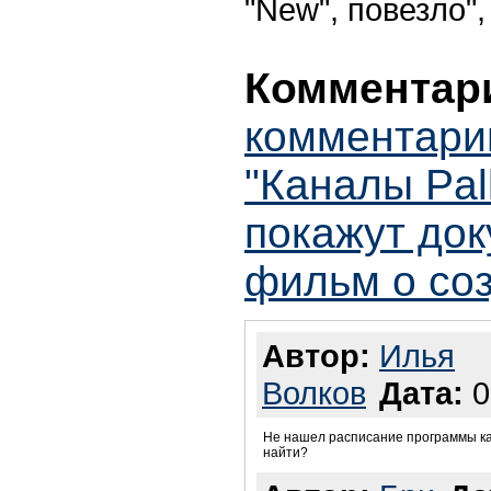
"
New",
повезло",
Комментари
комментари
"Каналы Pal
покажут до
фильм о со
Автор:
Илья
Волков
Дата:
0
Не нашел расписание программы кан
найти?