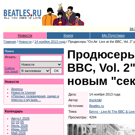
10.
Новости
Книги
Мр.Поустман
Главная
/
Новости
/
14 ноября 2013 года
/ Продюсеры "On Air: Live at the BBC, Vol. 
Продюсеры "
Поиск
Искать:
BBC, Vol. 2
Советы
Vox populi
новым "се
Новости
Анонсы
Новости Usenet
Дата:
14 ноября 2013 года
«Перлы» телевидения, радио и
прессы о музыке…
Автор:
thorkhild
Источник:
Beatles.ru
Календарь
Тема:
Битлз - Live At The BBC & Live
Просмотры:
4294
Август 2026
02
03
05
Июль 2026
Июнь 2026
Май 2026