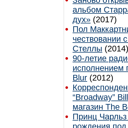
альбом Старр
дух»
(2017)
Пол Маккартни
чествовании с
Стеллы
(2014
90-летие ради
исполнением 
Blur
(2012)
Корреспонден
“Broadway” Bil
магазин The B
Принц Чарльз
рождения под