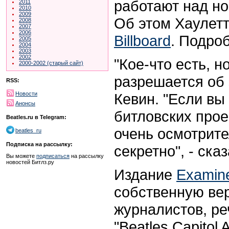
работают над но
2011
2010
2009
Об этом Хаулетт
2008
2007
2006
Billboard
.
Подроб
2005
2004
2003
2002
"Кое-что есть, 
2000-2002 (старый сайт)
разрешается об э
RSS:
Кевин. "Если вы
Новости
Анонсы
битловских прое
Beatles.ru в Telegram:
очень осмотрит
beatles_ru
Подписка на рассылку:
секретно", - сказ
Вы можете
подписаться
на рассылку
новостей Битлз.ру
Издание
Examin
собственную ве
журналистов, ре
"Beatles Capitol 