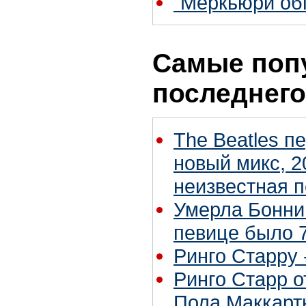
"Меркьюри об
Самые поп
последнего
The Beatles п
новый микс, 2
неизвестная 
Умерла Бонни
певице было 7
Ринго Старру -
Ринго Старр о
Пола Маккартн