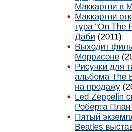
Маккартни в М
Маккартни от
тура "On The 
Даби
(2011)
Выходит филь
Моррисоне
(2
Рисунки для т
альбома The 
на продажу
(2
Led Zeppelin 
Роберта План
Пятый экземп
Beatles выста