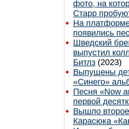
фото, на кото
Старр пробую
На платформе
появились пе
Шведский бре
выпустил колл
Битлз
(2023)
Выпущены дет
«Синего» аль
Песня «Now a
первой десятке
Вышло второе
Карасюка «Как