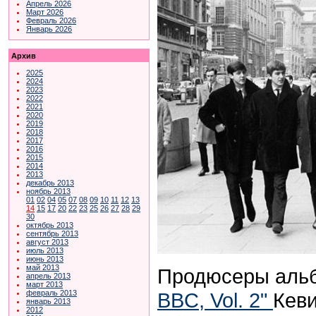
Апрель 2026
Март 2026
Февраль 2026
Январь 2026
Архив
2025
2024
2023
2022
2021
2020
2019
2018
2017
2016
2015
2014
2013
декабрь 2013
ноябрь 2013
01
02
04
05
07
08
09
10
11
12
13
14
15
17
20
22
23
25
26
27
28
29
30
октябрь 2013
сентябрь 2013
август 2013
июль 2013
июнь 2013
май 2013
Продюсеры аль
апрель 2013
март 2013
BBC, Vol. 2"
Кеви
февраль 2013
январь 2013
2012