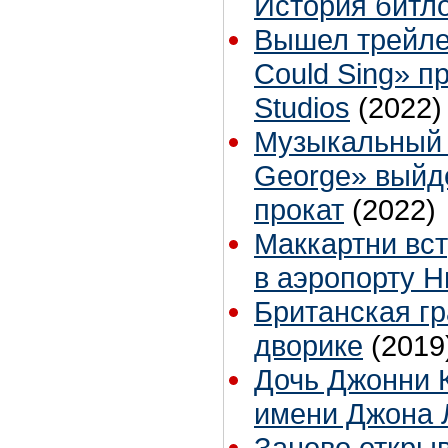
История битл
Вышел трейлер
Could Sing» п
Studios
(2022)
Музыкальный 
George» выйд
прокат
(2022)
Маккартни вс
в аэропорту 
Британская г
дворике
(2019
Дочь Джонни 
имени Джона 
Заново открыв