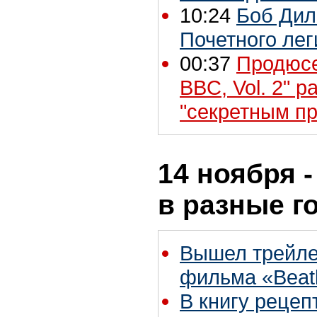
10:24
Боб Дил
Почетного лег
00:37
Продюсер
BBC, Vol. 2" 
"секретным п
14 ноября -
в разные г
Вышел трейле
фильма «Beatl
В книгу реце