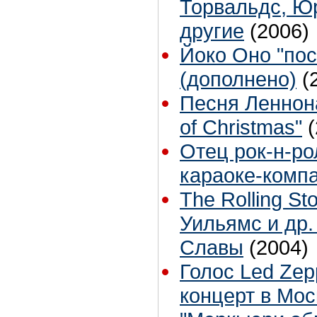
Торвальдс, Юр
другие
(2006)
Йоко Оно "пос
(дополнено)
(
Песня Леннона
of Christmas"
Отец рок-н-р
караоке-комп
The Rolling S
Уильямс и др.
Славы
(2004)
Голос Led Zep
концерт в Мос