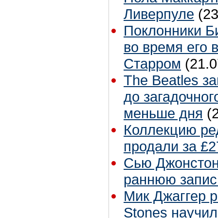
Ливерпуле
(23
Поклонники Б
во время его 
Старром
(21.0
The Beatles з
до загадочног
меньше дня
(
Коллекцию ре
продали за £2
Сью Джонстон 
раннюю запис
Мик Джаггер р
Stones научил