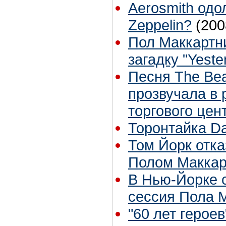
Aerosmith одо
Zeppelin?
(200
Пол Маккартн
загадку "Yeste
Песня The Bea
прозвучала в 
торгового цен
Торонтайка Dai
Том Йорк отка
Полом Маккар
В Нью-Йорке 
сессия Пола 
"60 лет героев