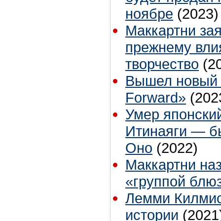
ноябре
(2023)
Маккартни зая
прежнему влия
творчество
(2
Вышел новый 
Forward»
(202
Умер японски
Итинаяги — б
Оно
(2022)
Маккартни наз
«группой блю
Лемми Килмис
истории
(2021