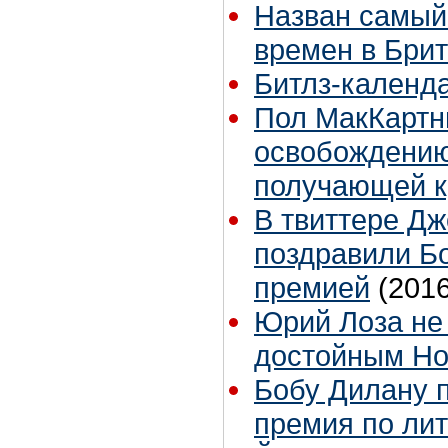
Назван самый
времен в Бри
Битлз-календа
Пол МакКартн
освобождению
получающей к
В твиттере Д
поздравили Б
премией
(2016
Юрий Лоза не
достойным Но
Бобу Дилану 
премия по ли