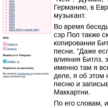
2011
2010
Германию, в Евр
2009
2008
2007
музыкант.
2006
2005
2004
Во время бесед
2003
2002
2000-2002 (старый сайт)
сэр Пол также ск
RSS:
копировании Бит
Новости
песни. "Даже ес
Анонсы
Beatles.ru в Telegram:
влияния Битлз, 
beatles_ru
именно там я вс
Подписка на рассылку:
деле, я об этом
Вы можете
подписаться
на рассылку
новостей Битлз.ру
песню и записыв
Маккартни.
По его словам, 