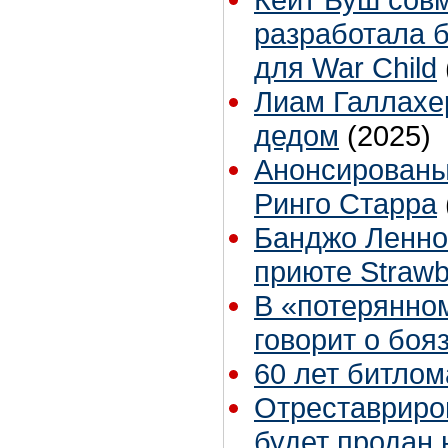
разработала 
для War Child
Лиам Галлахе
дедом
(2025)
Анонсированы
Ринго Старра
Банджо Ленно
приюте Strawbe
В «потерянно
говорит о боя
60 лет битло
Отреставриро
будет продан 