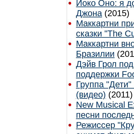
Йоко Оно: я д
Джона
(2015)
Маккартни при
сказки "The Cu
Маккартни вно
Бразилии
(201
Дэйв Грол по
поддержки Foo
Группа "Дети"
(видео)
(2011)
New Musical 
песни последн
Режиссер "Кр