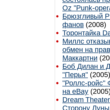
Oz "Punk-oper
Брюзгливый Ри
фанов
(2008)
Торонтайка Dai
Миллс отказы
обмен на прав
Маккартни
(20
Боб Дилан и 
"Перья"
(2005
"Роллс-ройс"
на eBay
(2005
Dream Theate
Сторону Луны