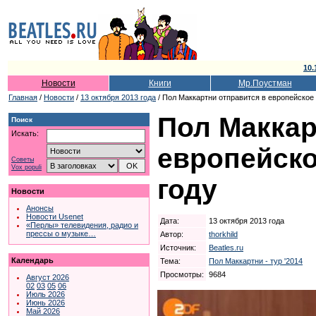
10.
Новости
Книги
Мр.Поустман
Главная
/
Новости
/
13 октября 2013 года
/ Пол Маккартни отправится в европейское 
Пол Маккар
Поиск
Искать:
европейско
Советы
Vox populi
году
Новости
Анонсы
Новости Usenet
Дата:
13 октября 2013 года
«Перлы» телевидения, радио и
прессы о музыке…
Автор:
thorkhild
Источник:
Beatles.ru
Календарь
Тема:
Пол Маккартни - тур '2014
Просмотры:
9684
Август 2026
02
03
05
06
Июль 2026
Июнь 2026
Май 2026