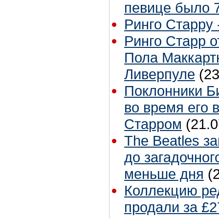
певице было 7
Ринго Старру -
Ринго Старр о
Пола Маккартн
Ливерпуле
(23
Поклонники Б
во время его 
Старром
(21.0
The Beatles з
до загадочног
меньше дня
(
Коллекцию ре
продали за £2