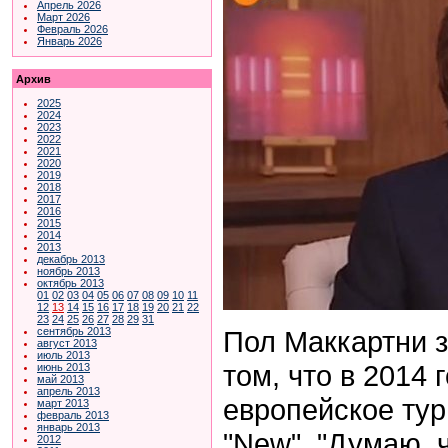
Апрель 2026
Март 2026
Февраль 2026
Январь 2026
Архив
2025
2024
2023
2022
2021
2020
2019
2018
2017
2016
2015
2014
2013
декабрь 2013
ноябрь 2013
октябрь 2013
01
02
03
04
05
06
07
08
09
10
11
12
13
14
15
16
17
18
19
20
21
22
23
24
25
26
27
28
29
31
Пол Маккартни 
сентябрь 2013
август 2013
июль 2013
том, что в 2014 
июнь 2013
май 2013
апрель 2013
европейское тур
март 2013
февраль 2013
январь 2013
"New". "Думаю, 
2012