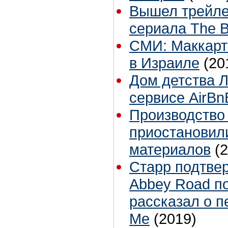
Вышел трейле
сериала The B
СМИ: Маккарт
в Израиле
(20
Дом детства Л
сервисе AirBn
Производство
приостановили
материалов
(
Старр подтвер
Abbey Road п
рассказал о п
Me
(2019)