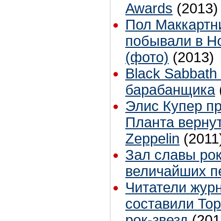
Awards
(2013)
Пол Маккартн
побывали в Н
(фото)
(2013)
Black Sabbath
барабанщика
Элис Купер п
Планта вернут
Zeppelin
(2011
Зал славы рок
величайших п
Читатели журн
составили To
рок-звезд
(201