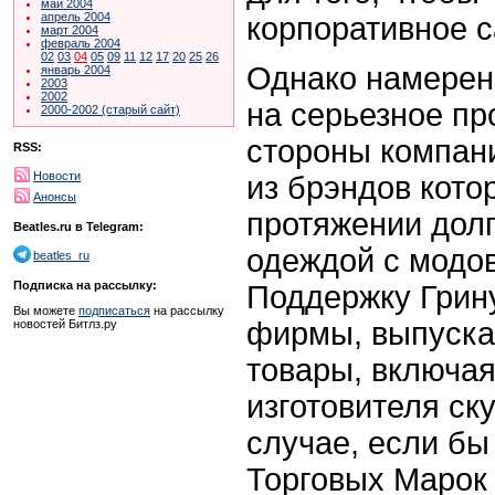
май 2004
апрель 2004
корпоративное 
март 2004
февраль 2004
02
03
04
05
09
11
12
17
20
25
26
Однако намере
январь 2004
2003
2002
на серьезное пр
2000-2002 (старый сайт)
стороны компан
RSS:
Новости
из брэндов кото
Анонсы
протяжении долг
Beatles.ru в Telegram:
одеждой с модов
beatles_ru
Подписка на рассылку:
Поддержку Грину
Вы можете
подписаться
на рассылку
фирмы, выпуск
новостей Битлз.ру
товары, включа
изготовителя ск
случае, если бы
Торговых Марок 