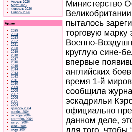
Министерство 
Апрель 2026
Март 2026
Февраль 2026
Великобритании
Январь 2026
пыталось зареги
Архив
торговую марку
2025
2024
2023
Военно-Воздушн
2022
2021
2020
круглую сине-бе
2019
2018
2017
впервые появив
2016
2015
английских бое
2014
2013
2012
время 1-й миров
2011
2010
2009
сообщила журн
2008
2007
2006
эскадрильи Кэр
2005
2004
официально пр
декабрь 2004
ноябрь 2004
октябрь 2004
данном деле, эт
сентябрь 2004
август 2004
июль 2004
для того, чтобы 
июнь 2004