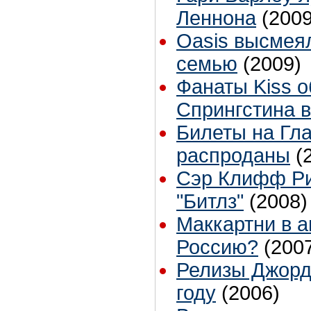
Леннона
(2009
Oasis высмея
семью
(2009)
Фанаты Kiss 
Спрингстина в
Билеты на Гл
распроданы
(
Сэр Клифф Ри
"Битлз"
(2008)
Маккартни в а
Россию?
(200
Релизы Джорд
году
(2006)