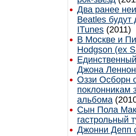
Два ранее не
Beatles будут
ITunes
(2011)
В Москве и Пи
Hodgson (ex S
Единственный
Джона Леннон
Оззи Осборн 
поклонникам 
альбома
(201
Сын Пола Мак
гастрольный т
Джонни Депп 