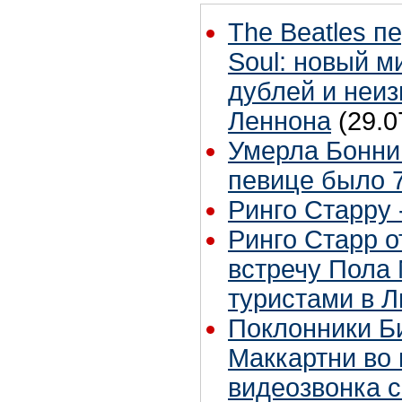
The Beatles п
Soul: новый м
дублей и неиз
Леннона
(29.0
Умерла Бонни
певице было 7
Ринго Старру -
Ринго Старр о
встречу Пола 
туристами в 
Поклонники Б
Маккартни во 
видеозвонка 