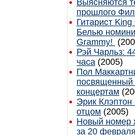
Выясняются т
прошлого Фил
Гитарист King
Белью номини
Grammy!
(200
Рэй Чарльз: 4
часа
(2005)
Пол Маккартн
посвященный 
концертам
(20
Эрик Клэптон 
отцом
(2005)
Новый номер ж
за 20 февраля