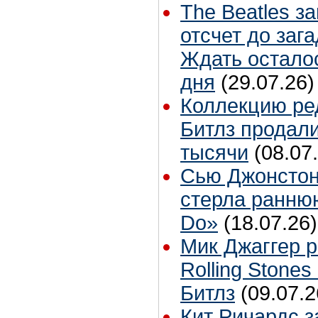
The Beatles з
отсчет до заг
Ждать остало
дня
(29.07.26)
Коллекцию ре
Битлз продали
тысячи
(08.07
Сью Джонстон
стерла ранню
Do»
(18.07.26)
Мик Джаггер р
Rolling Stones
Битлз
(09.07.2
Кит Ричардс з