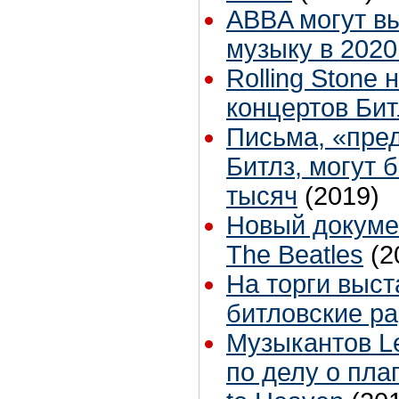
ABBA могут в
музыку в 2020
Rolling Stone
концертов Бит
Письма, «пре
Битлз, могут 
тысяч
(2019)
Новый докуме
The Beatles
(2
На торги выс
битловские р
Музыкантов Le
по делу о пла