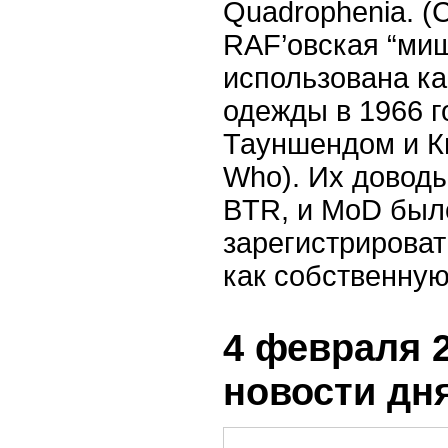
Quadrophenia. (
С
RAF’
овская “ми
использована ка
одежды
в 1966 
Тауншендом и К
Who). Их довод
BTR
, и
MoD
был
зарегистрирова
как собственную
4 февраля 2
новости дн