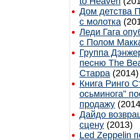
to Heaven
(20
Дом детства 
с молотка
(20
Леди Гага опу
с Полом Макка
Группа Дэнже
песню The Bea
Старра
(2014)
Книга Ринго С
осьминога" по
продажу
(2014
Дайдо возвра
сцену
(2013)
Led Zeppelin 