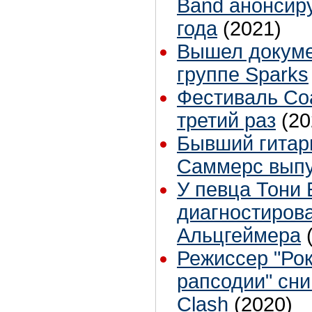
Band анонсир
года
(2021)
Вышел докум
группе Sparks
Фестиваль Coa
третий раз
(20
Бывший гитари
Саммерс выпу
У певца Тони 
диагностиров
Альцгеймера
Режиссер "Рок
рапсодии" сни
Clash
(2020)