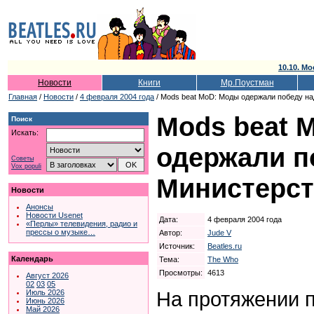
10.10. Мо
Новости
Книги
Мр.Поустман
Главная
/
Новости
/
4 февраля 2004 года
/ Mods beat MoD: Моды одержали победу н
Mods beat 
Поиск
Искать:
одержали п
Советы
Vox populi
Министерс
Новости
Анонсы
Новости Usenet
Дата:
4 февраля 2004 года
«Перлы» телевидения, радио и
прессы о музыке…
Автор:
Jude V
Источник:
Beatles.ru
Календарь
Тема:
The Who
Просмотры:
4613
Август 2026
02
03
05
На протяжении 
Июль 2026
Июнь 2026
Май 2026