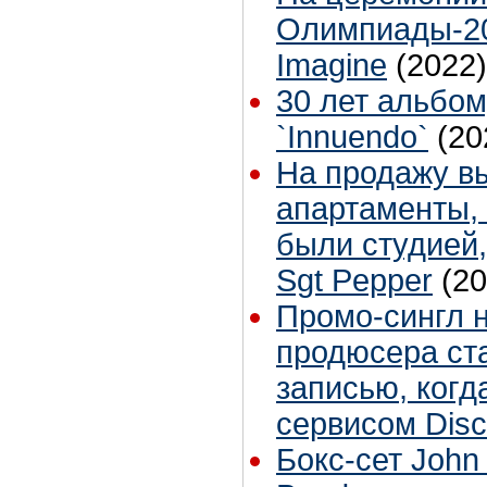
Олимпиады-20
Imagine
(2022)
30 лет альбо
`Innuendo`
(20
На продажу в
апартаменты, 
были студией,
Sgt Pepper
(20
Промо-сингл 
продюсера ст
записью, когд
сервисом Dis
Бокс-сет John