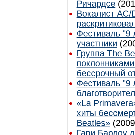
Ричардсе
(201
Вокалист AC/
раскритикова
Фестиваль "9 л
участники
(20
Группа The B
поклонниками 
бессрочный о
Фестиваль "9 л
благотворите
«La Primavera
хиты бессмер
Beatles»
(2009
Гари Барлоу 