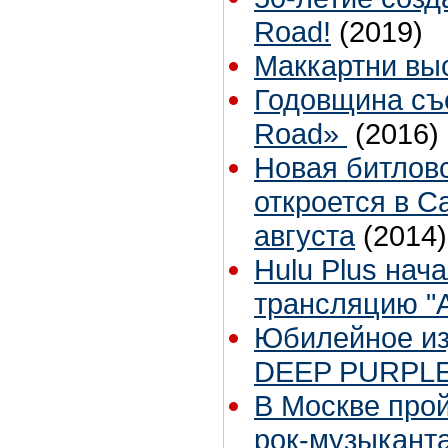
Road!
(2019)
Маккартни вы
Годовщина съ
Road»
(2016)
Новая битлов
откроется в С
августа
(2014)
Hulu Plus на
трансляцию "A
Юбилейное из
DEEP PURPLE 
В Москве про
рок-музыкант