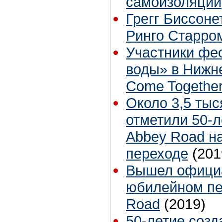
самоизоляции,
Грегг Биссоне
Ринго Старро
Участники фе
воды» в Нижн
Come Togethe
Около 3,5 тыс
отметили 50-л
Abbey Road н
переходе
(201
Вышел официа
юбилейном пе
Road
(2019)
50-летие созд