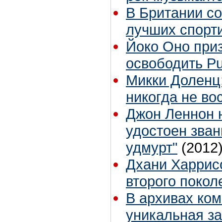
В Британии с
лучших спорт
Йоко Оно при
освободить Pu
Микки Доленц
никогда не во
Джон Леннон 
удостоен зван
удмурт"
(2012
Дхани Харрис
второго покол
В архивах ко
уникальная з