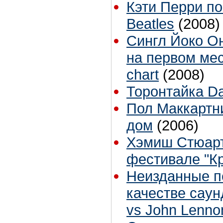
Кэти Перри п
Beatles
(2008)
Сингл Йоко Он
на первом мес
chart
(2008)
Торонтайка Dai
Пол Маккартни
дом
(2006)
Хэмиш Стюарт
фестивале "К
Неизданные п
качестве саун
vs John Lenno