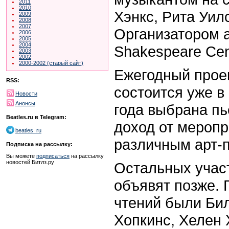
2011
2010
Хэнкс, Рита Уил
2009
2008
2007
Организатором 
2006
2005
2004
Shakespeare Cent
2003
2002
2000-2002 (старый сайт)
Ежегодный проек
RSS:
состоится уже в 
Новости
Анонсы
года выбрана пь
Beatles.ru в Telegram:
доход от мероп
beatles_ru
различным арт-
Подписка на рассылку:
Вы можете
подписаться
на рассылку
новостей Битлз.ру
Остальных участ
объявят позже.
чтений были Би
Хопкинс, Хелен 