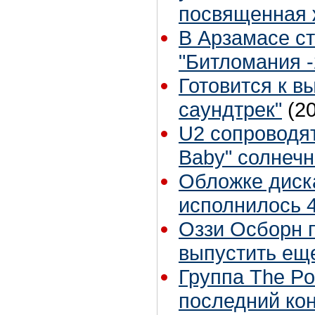
посвященная 
В Арзамасе с
"Битломания -
Готовится к в
саундтрек"
(2
U2 сопроводят
Baby" солнеч
Обложке диск
исполнилось 4
Оззи Осборн 
выпустить ещ
Группа The Po
последний ко