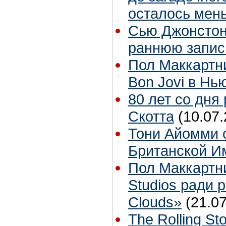
осталось мен
Сью Джонстон 
раннюю запис
Пол Маккартн
Bon Jovi в Нь
80 лет со дня
Скотта
(10.07.
Тони Айомми 
Британской И
Пол Маккартн
Studios ради р
Clouds»
(21.07
The Rolling S