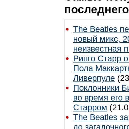
последнего
The Beatles п
новый микс, 2
неизвестная 
Ринго Старр о
Пола Маккартн
Ливерпуле
(23
Поклонники Б
во время его 
Старром
(21.0
The Beatles з
до загадочног