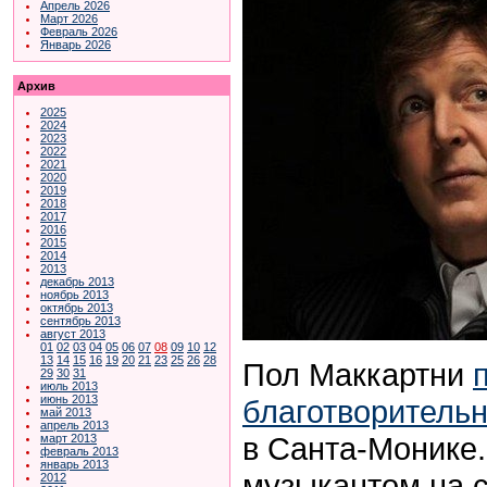
Апрель 2026
Март 2026
Февраль 2026
Январь 2026
Архив
2025
2024
2023
2022
2021
2020
2019
2018
2017
2016
2015
2014
2013
декабрь 2013
ноябрь 2013
октябрь 2013
сентябрь 2013
август 2013
01
02
03
04
05
06
07
08
09
10
12
13
14
15
16
19
20
21
23
25
26
28
Пол Маккартни
29
30
31
июль 2013
июнь 2013
благотворитель
май 2013
апрель 2013
в Санта-Монике.
март 2013
февраль 2013
январь 2013
музыкантом на 
2012