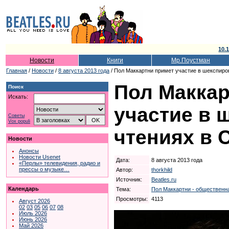
10.
Новости
Книги
Мр.Поустман
Главная
/
Новости
/
8 августа 2013 года
/ Пол Маккартни примет участие в шекспиро
Пол Маккар
Поиск
Искать:
участие в 
Советы
Vox populi
чтениях в 
Новости
Анонсы
Новости Usenet
Дата:
8 августа 2013 года
«Перлы» телевидения, радио и
прессы о музыке…
Автор:
thorkhild
Источник:
Beatles.ru
Календарь
Тема:
Пол Маккартни - общественн
Просмотры:
4113
Август 2026
02
03
05
06
07
08
Июль 2026
Июнь 2026
Май 2026