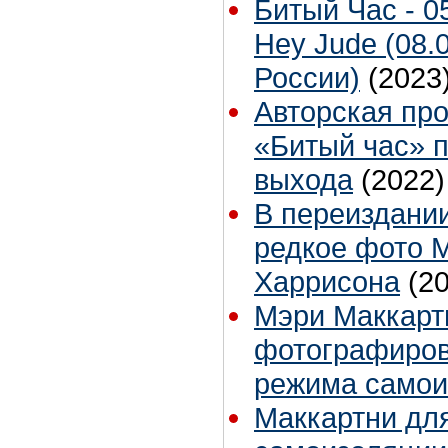
Битый Час - 0
Hey Jude (08.
России)
(2023
Авторская пр
«Битый час» 
выхода
(2022)
В переиздании
редкое фото 
Харрисона
(2
Мэри Маккартн
фотографиров
режима самои
Маккартни для