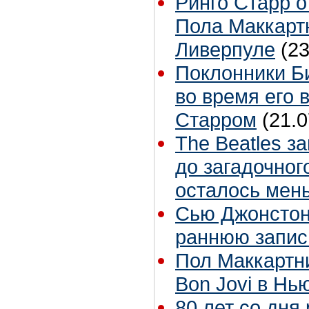
Ринго Старр о
Пола Маккартн
Ливерпуле
(23
Поклонники Б
во время его 
Старром
(21.0
The Beatles з
до загадочног
осталось мен
Сью Джонстон 
раннюю запис
Пол Маккартн
Bon Jovi в Нь
80 лет со дня