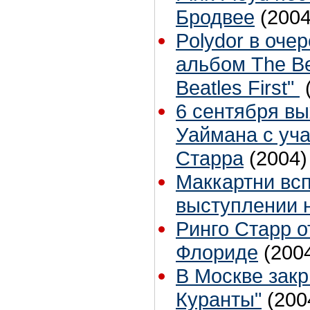
Бродвее
(2004
Polydor в оче
альбом The Be
Beatles First"
6 сентября в
Уаймана с уч
Старра
(2004)
Маккартни вс
выступлении на
Ринго Старр о
Флориде
(200
В Москве зак
Куранты"
(200