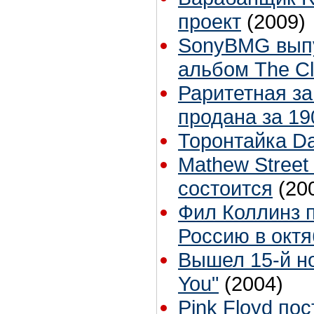
проект
(2009)
SonyBMG выпу
альбом The C
Раритетная за
продана за 1
Торонтайка Dai
Mathew Street 
состоится
(20
Фил Коллинз п
Россию в окт
Вышел 15-й н
You"
(2004)
Pink Floyd пос