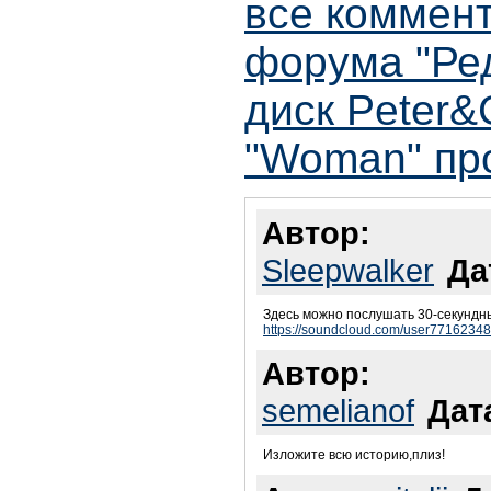
все коммент
форума "Ре
диск Peter&
"Woman" пр
Автор:
Sleepwalker
Да
Здесь можно послушать 30-секундны
https://soundcloud.com/user7716234
Автор:
semelianof
Дат
Изложите всю историю,плиз!