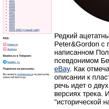
2011
2010
2009
2008
2007
2006
2005
2004
2003
2002
2000-2002 (старый сайт)
Редкий ацетатны
RSS:
Peter&Gordon с 
Новости
Анонсы
написанном Пол
Beatles.ru в Telegram:
псевдонимом Бе
beatles_ru
eBay
. Как отмеч
Подписка на рассылку:
Вы можете
подписаться
на рассылку
описании к плас
новостей Битлз.ру
речь идет о дву
версиях трека. 
"исторической н