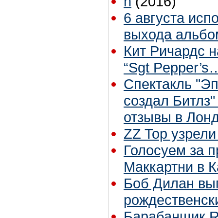
h
(2016)
6 августа исп
выхода альбом
Кит Ричардс н
“Sgt Pepper’s
Спектакль "Эп
создал Битлз
отзывы в Лон
ZZ Top узрели
Голосуем за 
Маккартни в К
Боб Дилан вып
рождественск
Барабанщик R