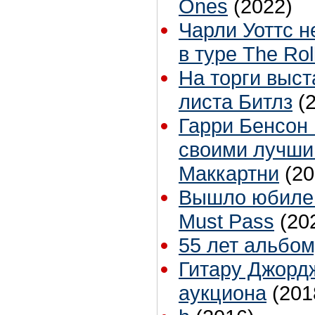
Ones
(2022)
Чарли Уоттс н
в туре The Ro
На торги выст
листа Битлз
(
Гарри Бенсон 
своими лучш
Маккартни
(20
Вышло юбилейн
Must Pass
(20
55 лет альбому
Гитару Джорд
аукциона
(201