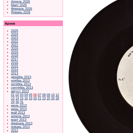
Апрель 2026
Март 2026
Февраль 2026
Январь 2026
Архив
2025
2024
2023
2022
2021
2020
2019
2018
2017
2016
2015
2014
2013
декабрь 2013
ноябрь 2013
октябрь 2013
сентябрь 2013
август 2013
01
02
03
04
05
06
07
08
09
10
12
13
14
15
16
19
20
21
23
25
26
28
29
30
31
июль 2013
июнь 2013
май 2013
апрель 2013
март 2013
февраль 2013
январь 2013
2012