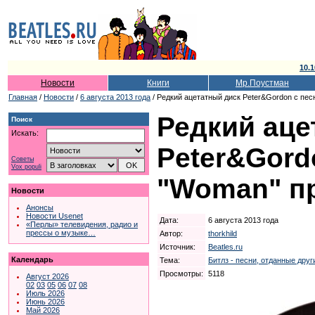
10.1
Новости
Книги
Мр.Поустман
Главная
/
Новости
/
6 августа 2013 года
/ Редкий ацетатный диск Peter&Gordon с пе
Редкий аце
Поиск
Искать:
Peter&Gord
Советы
Vox populi
"Woman" пр
Новости
Анонсы
Новости Usenet
Дата:
6 августа 2013 года
«Перлы» телевидения, радио и
прессы о музыке…
Автор:
thorkhild
Источник:
Beatles.ru
Календарь
Тема:
Битлз - песни, отданные дру
Просмотры:
5118
Август 2026
02
03
05
06
07
08
Июль 2026
Июнь 2026
Май 2026