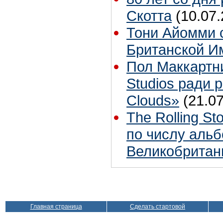
Скотта
(10.07.
Тони Айомми 
Британской И
Пол Маккартн
Studios ради р
Clouds»
(21.07
The Rolling S
по числу аль
Великобритан
Главная страница
Сделать стартовой