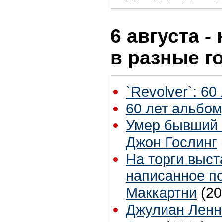
6 августа -
в разные г
`Revolver`: 60
60 лет альбом
Умер бывший 
Джон Гослинг
На торги выст
написанное п
Маккартни
(20
Джулиан Ленн