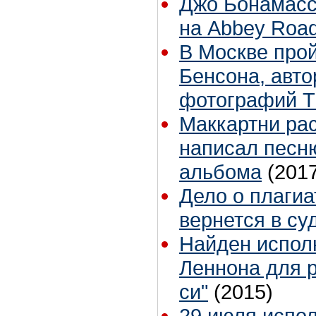
Джо Бонамасс
на Abbey Roa
В Москве прой
Бенсона, авт
фотографий T
Маккартни рас
написал песн
альбома
(201
Дело о плагиа
вернется в су
Найден испол
Леннона для р
си"
(2015)
29 июля испол