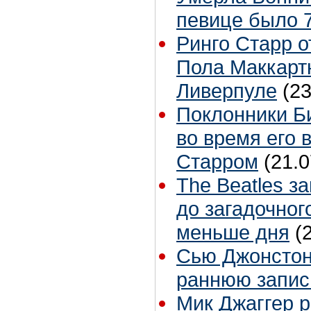
певице было 7
Ринго Старр о
Пола Маккартн
Ливерпуле
(23
Поклонники Б
во время его 
Старром
(21.0
The Beatles з
до загадочног
меньше дня
(
Сью Джонстон 
раннюю запис
Мик Джаггер р