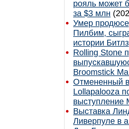
рояль может б
за $3 млн
(202
Умер продюсе
Пилбим, сыгр
истории Битлз
Rolling Stone
выпускавшуюс
Broomstick Ма
Отмененный в
Lollapalooza 
выступление 
Выставка Лин
Ливерпуле в а