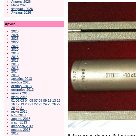
Апрель 2026
Март 2026
Февраль 2026
Январь 2026
Архив
2025
2024
2023
2022
2021
2020
2019
2018
2017
2016
2015
2014
2013
декабрь 2013
ноябрь 2013
октябрь 2013
сентябрь 2013
август 2013
июль 2013
01
02
03
04
05
07
08
09
12
13
15
16
17
19
20
21
22
23
24
25
26
27
28
29
31
июнь 2013
май 2013
апрель 2013
март 2013
февраль 2013
январь 2013
2012