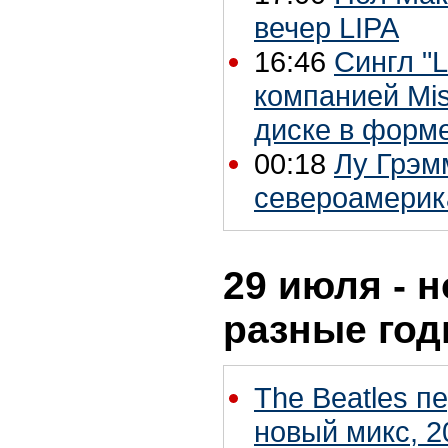
вечер LIPA
16:46
Сингл "
компанией Mis
диске в форм
00:18
Лу Грэмм
североамерик
29 июля - н
разные го
The Beatles п
новый микс, 2