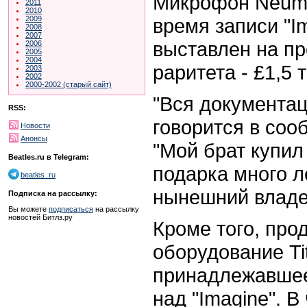
Микрофон Neuma
2011
2010
время записи "I
2009
2008
2007
выставлен на пр
2006
2005
2004
раритета - £1,5 
2003
2002
2000-2002 (старый сайт)
"Вся документац
RSS:
говорится в соо
Новости
Анонсы
"Мой брат купил
Beatles.ru в Telegram:
подарка много ле
beatles_ru
нынешний владе
Подписка на рассылку:
Вы можете
подписаться
на рассылку
новостей Битлз.ру
Кроме того, про
оборудование Tit
принадлежавшее
над "Imagine". В