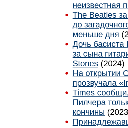
неизвестная 
The Beatles з
до загадочног
меньше дня
(
Дочь басиста 
за сына гитари
Stones
(2024)
На открытии 
прозвучала «I
Times сообщи
Пилчера тольк
кончины
(2023
Принадлежавш