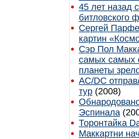
45 лет назад 
битловского ф
Сергей Парфе
картин «Космо
Сэр Пол Макка
самых самых 
планеты зрело
AC/DC отправ
тур
(2008)
Обнародовано
Эспинала
(20
Торонтайка Dai
Маккартни на