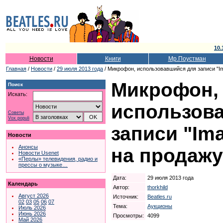
10.
Новости
Книги
Мр.Поустман
Главная
/
Новости
/
29 июля 2013 года
/ Микрофон, использовавшийся для записи "Im
Микрофон,
Поиск
Искать:
использов
Советы
Vox populi
записи "Im
Новости
Анонсы
на продажу
Новости Usenet
«Перлы» телевидения, радио и
прессы о музыке…
Дата:
29 июля 2013 года
Календарь
Автор:
thorkhild
Август 2026
Источник:
Beatles.ru
02
03
05
06
07
Тема:
Аукционы
Июль 2026
Июнь 2026
Просмотры:
4099
Май 2026