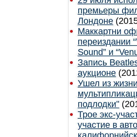
премьеры филь
Лондоне
(2015
Маккартни оф
переиздании “
Sound” и “Ven
Запись Beatle
аукционе
(201
Ушел из жизни
мультипликац
подлодки"
(20
Трое экс-учас
участие в авт
калифорнийск