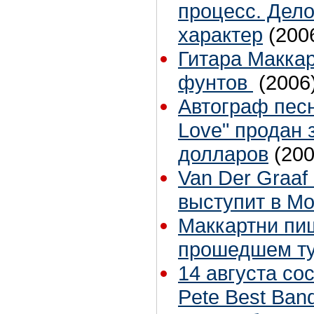
процесс. Дел
характер
(200
Гитара Маккар
фунтов
(2006
Автограф песн
Love" продан 
долларов
(200
Van Der Graaf
выступит в Мо
Маккартни пи
прошедшем т
14 августа со
Pete Best Ban