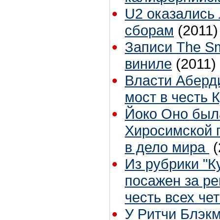
U2 оказались
сборам
(2011)
Записи The Sm
виниле
(2011)
Власти Аберди
мост в честь 
Йоко Оно был
Хиросимской п
в дело мира
(
Из рубрики "К
посажен за ре
честь всех че
У Ритчи Блэк