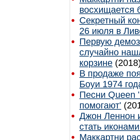
восхищается 
Секретный ко
26 июля в Ли
Первую демоз
случайно наш
корзине
(2018
В продаже по
Боуи 1974 год
Песни Queen '
помогают'
(20
Джон Леннон 
стать иконам
Маккартни ра