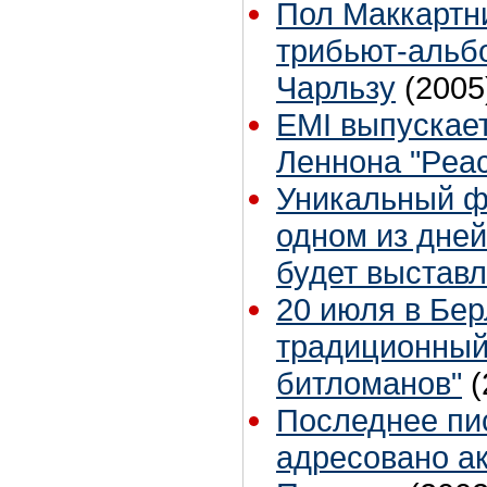
Пол Маккартни
трибьют-альб
Чарльзу
(2005
EMI выпускае
Леннона "Peac
Уникальный ф
одном из дней
будет выставл
20 июля в Бе
традиционный
битломанов"
(
Последнее пи
адресовано а