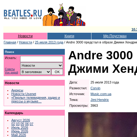
10.
Новости
Книги
Мр.Поустман
Главная
/
Новости
/
25 июля 2013 года
/ Andre 3000 предстал в образе Джими Хендри
Andre 3000
Поиск
Искать:
Джими Хен
Советы
Vox populi
Дата:
25 июля 2013 года
Новости
Разместил:
Corvin
Анонсы
Источник:
Music.com.ua
Новости Usenet
«Перлы» телевидения, радио и
Тема:
Jimi Hendrix
прессы о музыке…
Просмотры:
3963
Календарь
Август 2026
02
03
05
06
07
Июль 2026
Июнь 2026
Май 2026