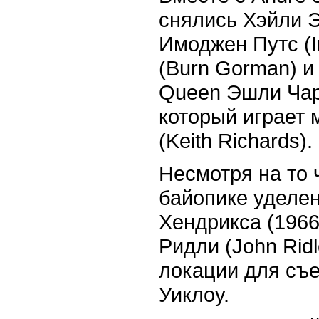
снялись Хэйли Эт
Имоджен Путс (I
(Burn Gorman) и
Queen Эшли Чарл
который играет 
(Keith Richards).
Несмотря на то 
байопике уделе
Хендрикса (1966
Ридли (John Rid
локации для съе
Уиклоу.