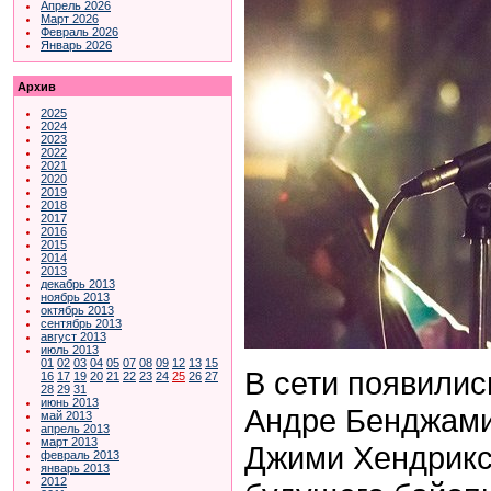
Апрель 2026
Март 2026
Февраль 2026
Январь 2026
Архив
2025
2024
2023
2022
2021
2020
2019
2018
2017
2016
2015
2014
2013
декабрь 2013
ноябрь 2013
октябрь 2013
сентябрь 2013
август 2013
июль 2013
01
02
03
04
05
07
08
09
12
13
15
В сети появилис
16
17
19
20
21
22
23
24
25
26
27
28
29
31
июнь 2013
Андре Бенджамин
май 2013
апрель 2013
март 2013
Джими Хендрикса
февраль 2013
январь 2013
2012