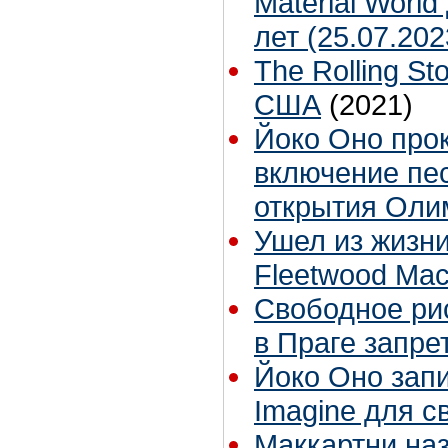
Material Worl
лет (25.07.20
The Rolling S
США
(2021)
Йоко Оно про
включение пе
открытия Оли
Ушел из жизни
Fleetwood Mac
Свободное ри
в Праге запре
Йоко Оно зап
Imagine для с
Маккартни на