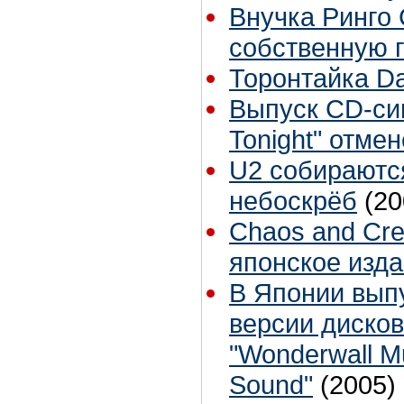
Внучка Ринго
собственную 
Торонтайка Dai
Выпуск CD-си
Tonight" отме
U2 собираютс
небоскрёб
(20
Chaos and Crea
японское изда
В Японии вып
версии диско
"Wonderwall Mu
Sound"
(2005)