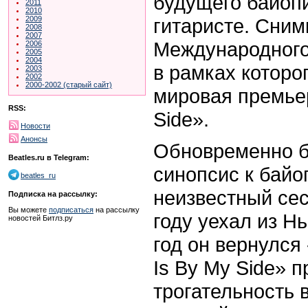
будущего байоп
2011
2010
гитаристе. Сним
2009
2008
2007
Международного
2006
2005
2004
в рамках которо
2003
2002
2000-2002 (старый сайт)
мировая премьер
RSS:
Side».
Новости
Анонсы
Обновременно б
Beatles.ru в Telegram:
синопсис к байо
beatles_ru
неизвестный сес
Подписка на рассылку:
Вы можете
подписаться
на рассылку
году уехал из Н
новостей Битлз.ру
год он вернулся 
Is By My Side» 
трогательность 