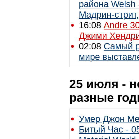
района Welsh 
Мадрин-стрит
16:08
Andre 3
Джими Хендр
02:08
Cамый р
мире выставл
25 июля - н
разные го
Умер Джон М
Битый Час - 05