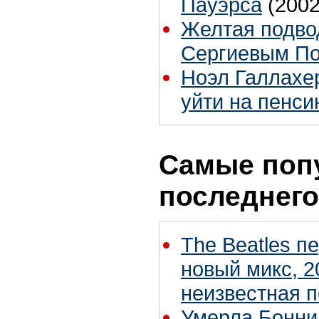
Пауэрса
(2002
Желтая подво
Сергиевым П
Ноэл Галлахер
уйти на пенс
Самые поп
последнего
The Beatles п
новый микс, 2
неизвестная 
Умерла Бонни