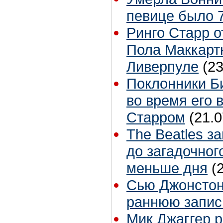
певице было 7
Ринго Старр о
Пола Маккартн
Ливерпуле
(23
Поклонники Б
во время его 
Старром
(21.0
The Beatles з
до загадочног
меньше дня
(
Сью Джонстон 
раннюю запис
Мик Джаггер р