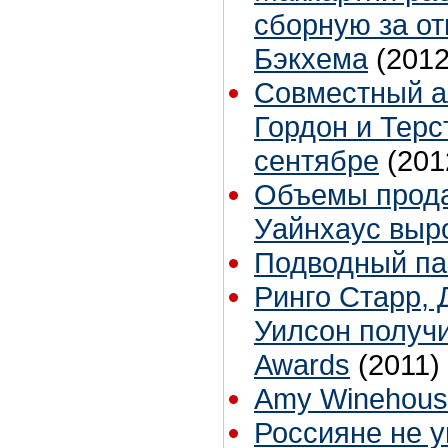
сборную за от
Бэкхема
(2012
Совместный а
Гордон и Терс
сентябре
(201
Объемы прод
Уайнхаус выро
Подводный па
Ринго Старр,
Уилсон получ
Awards
(2011)
Amy Winehouse 
Россияне не 