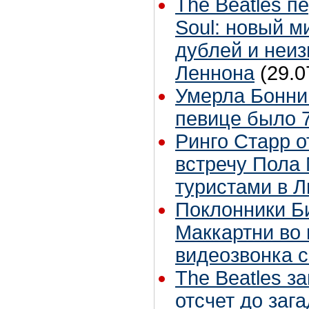
The Beatles п
Soul: новый м
дублей и неиз
Леннона
(29.0
Умерла Бонни
певице было 7
Ринго Старр о
встречу Пола 
туристами в 
Поклонники Б
Маккартни во 
видеозвонка 
The Beatles з
отсчет до заг