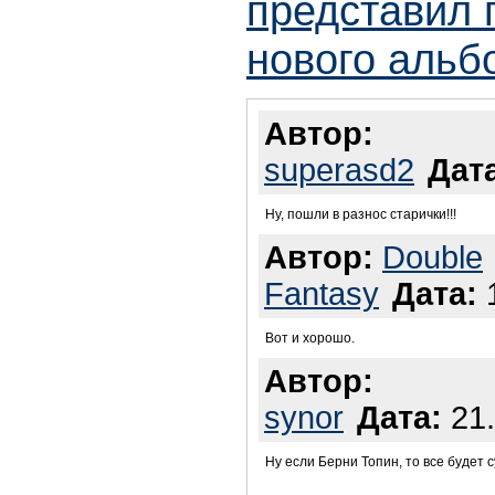
представил 
нового альб
Автор:
superasd2
Дат
Ну, пошли в разнос старички!!!
Автор:
Double
Fantasy
Дата:
1
Вот и хорошо.
Автор:
synor
Дата:
21.
Ну если Берни Топин, то все будет с