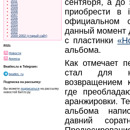
сентября, а до 
2011
2010
2009
приобрести в 
2008
2007
официальном с
2006
2005
2004
данный момент 
2003
2002
2000-2002 (старый сайт)
с пластинки
«H
RSS:
альбома.
Новости
Анонсы
Как отмечает п
Beatles.ru в Telegram:
стал для н
beatles_ru
возвращением к
Подписка на рассылку:
Вы можете
подписаться
на рассылку
где преоблада
новостей Битлз.ру
аранжировки. Те
альбома напи
давний сорат
Продюсировани