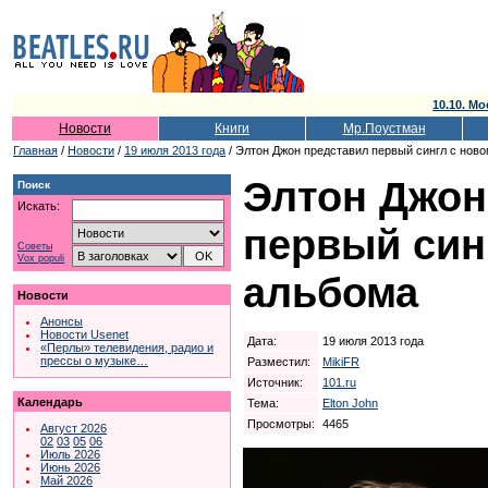
10.10. Мо
Новости
Книги
Мр.Поустман
Главная
/
Новости
/
19 июля 2013 года
/ Элтон Джон представил первый сингл с ново
Элтон Джон
Поиск
Искать:
первый син
Советы
Vox populi
альбома
Новости
Анонсы
Новости Usenet
Дата:
19 июля 2013 года
«Перлы» телевидения, радио и
прессы о музыке…
Разместил:
MikiFR
Источник:
101.ru
Календарь
Тема:
Elton John
Просмотры:
4465
Август 2026
02
03
05
06
Июль 2026
Июнь 2026
Май 2026