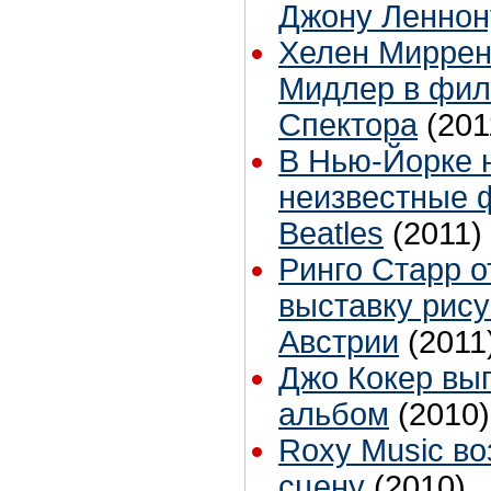
Джону Леннон
Хелен Миррен
Мидлер в фил
Спектора
(201
В Нью-Йорке 
неизвестные 
Beatles
(2011)
Ринго Старр 
выставку рису
Австрии
(2011
Джо Кокер вы
альбом
(2010)
Roxy Music в
сцену
(2010)