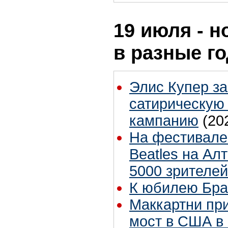
19 июля - н
в разные г
Элис Купер з
сатирическую
кампанию
(20
На фестивале 
Beatles на Ал
5000 зрителей
К юбилею Бра
Маккартни пр
мост в США в 