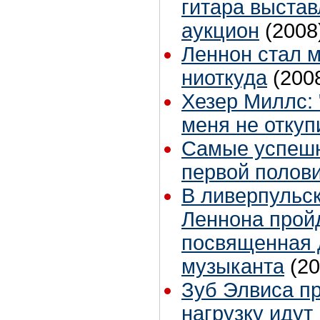
гитара выстав
аукцион
(2008
Леннон стал 
ниоткуда
(200
Хезер Миллс: 
меня не отку
Самые успешн
первой полови
В ливерпульс
Леннона пройд
посвященная 
музыканта
(20
Зуб Элвиса пр
нагрузку идут