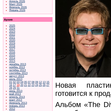
Апрель 2026
Март 2026
Февраль 2026
Январь 2026
Архив
2025
2024
2023
2022
2021
2020
2019
2018
2017
2016
2015
2014
2013
декабрь 2013
ноябрь 2013
октябрь 2013
сентябрь 2013
август 2013
июль 2013
01
02
03
04
05
07
08
09
12
13
15
Новая пласт
16
17
19
20
21
22
23
24
25
26
27
28
29
31
готовится к прод
июнь 2013
май 2013
апрель 2013
март 2013
Альбом «The Di
февраль 2013
январь 2013
2012