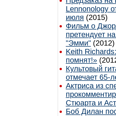
Предзаказ на
Lennonology о
июля
(2015)
Фильм о Джор
претендует на
"Эмми"
(2012)
Keith Richard
помнят!»
(201
Культовый ги
отмечает 65-
Актриса из сп
прокомментир
Стюарта и Ас
Боб Дилан по