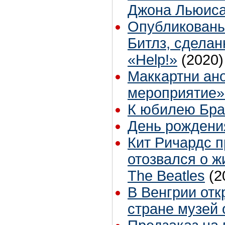
Джона Льюис
Опубликованы
Битлз, сдела
«Help!»
(2020)
Маккартни ан
мероприятие»
К юбилею Бр
День рождени
Кит Ричардс 
отозвался о 
The Beatles
(2
В Венгрии отк
стране музей 