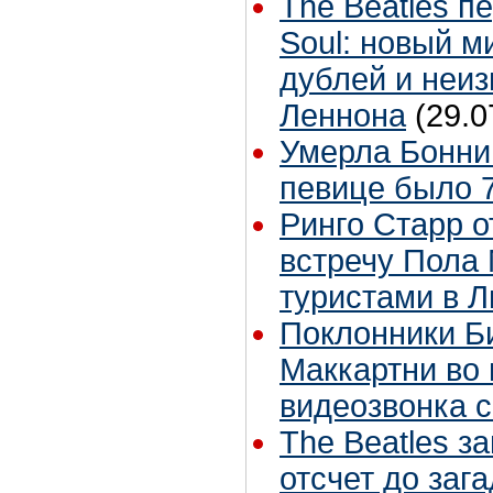
The Beatles п
Soul: новый м
дублей и неиз
Леннона
(29.0
Умерла Бонни
певице было 7
Ринго Старр о
встречу Пола 
туристами в 
Поклонники Б
Маккартни во 
видеозвонка 
The Beatles з
отсчет до заг