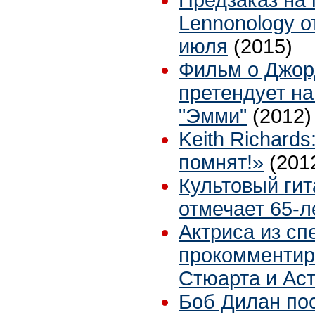
Предзаказ на
Lennonology о
июля
(2015)
Фильм о Джор
претендует на
"Эмми"
(2012)
Keith Richard
помнят!»
(201
Культовый ги
отмечает 65-
Актриса из сп
прокомментир
Стюарта и Ас
Боб Дилан по