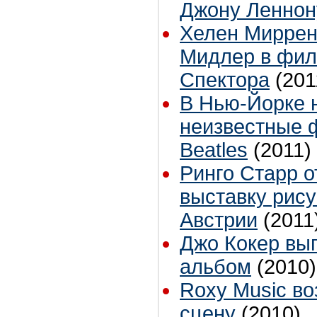
Джону Леннон
Хелен Миррен
Мидлер в фил
Спектора
(201
В Нью-Йорке 
неизвестные 
Beatles
(2011)
Ринго Старр 
выставку рису
Австрии
(2011
Джо Кокер вы
альбом
(2010)
Roxy Music в
сцену
(2010)