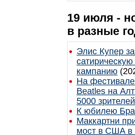
19 июля - н
в разные г
Элис Купер з
сатирическую
кампанию
(20
На фестивале 
Beatles на Ал
5000 зрителей
К юбилею Бра
Маккартни пр
мост в США в 