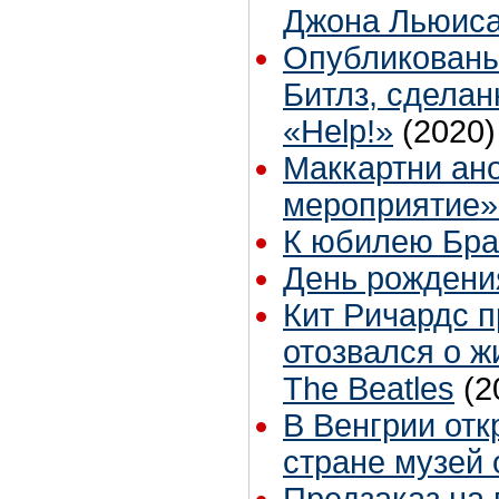
Джона Льюис
Опубликованы
Битлз, сдела
«Help!»
(2020)
Маккартни ан
мероприятие»
К юбилею Бр
День рождени
Кит Ричардс 
отозвался о 
The Beatles
(2
В Венгрии отк
стране музей 