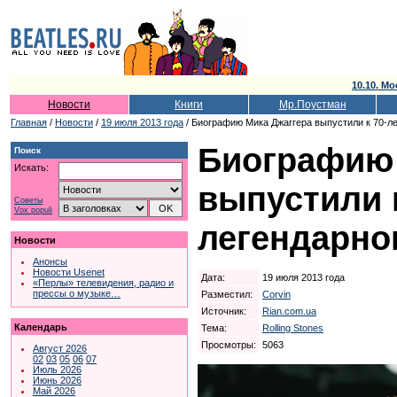
10.10. Мо
Новости
Книги
Мр.Поустман
Главная
/
Новости
/
19 июля 2013 года
/ Биографию Мика Джаггера выпустили к 70-л
Биографию 
Поиск
Искать:
выпустили 
Советы
Vox populi
легендарно
Новости
Анонсы
Новости Usenet
Дата:
19 июля 2013 года
«Перлы» телевидения, радио и
прессы о музыке…
Разместил:
Corvin
Источник:
Rian.com.ua
Календарь
Тема:
Rolling Stones
Просмотры:
5063
Август 2026
02
03
05
06
07
Июль 2026
Июнь 2026
Май 2026