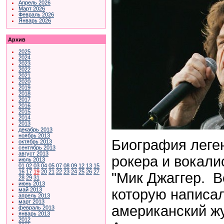
Апрель 2026
Март 2026
Февраль 2026
Январь 2026
Архив
2025
2024
2023
2022
2021
2020
2019
2018
2017
2016
2015
2014
2013
декабрь 2013
ноябрь 2013
Биография леге
октябрь 2013
сентябрь 2013
август 2013
рокера и вокалис
июль 2013
01
02
03
04
05
07
08
09
12
13
15
16
17
19
20
21
22
23
24
25
26
27
"Мик Джаггер. В
28
29
31
июнь 2013
которую написа
май 2013
апрель 2013
март 2013
американский ж
февраль 2013
январь 2013
2012