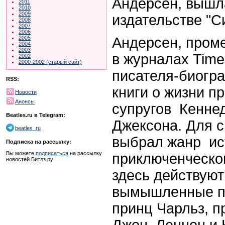
Андерсен, вышла
2011
2010
2009
издательстве "С
2008
2007
2006
Андерсен, пром
2005
2004
2003
в журналах Time
2002
2000-2002 (старый сайт)
писателя-биогр
RSS:
книги о жизни п
Новости
Анонсы
супругов Кенне
Beatles.ru в Telegram:
Джексона. Для с
beatles_ru
выбрал жанр ис
Подписка на рассылку:
Вы можете
подписаться
на рассылку
приключенческог
новостей Битлз.ру
здесь действуют
вымышленные пе
принц Чарльз, п
Джон Леннон и К