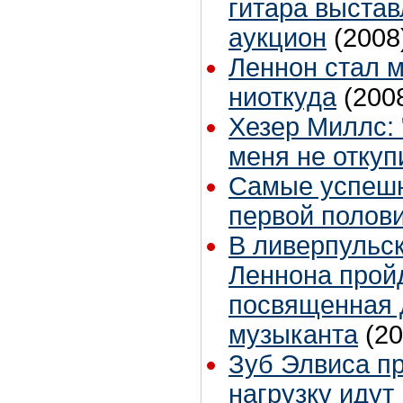
гитара выстав
аукцион
(2008
Леннон стал 
ниоткуда
(200
Хезер Миллс: 
меня не отку
Самые успешн
первой полови
В ливерпульс
Леннона пройд
посвященная 
музыканта
(20
Зуб Элвиса пр
нагрузку идут