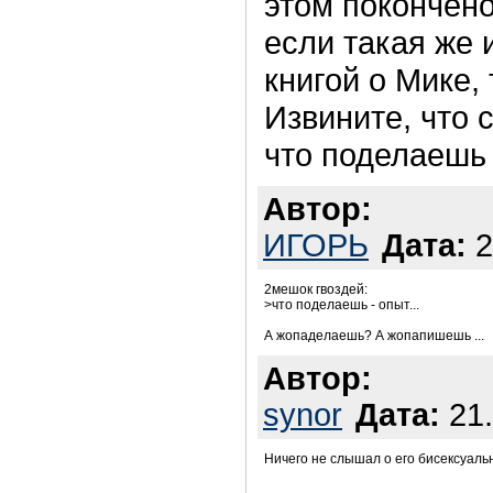
этом покончено
если такая же 
книгой о Мике, 
Извините, что с
что поделаешь -
Автор:
ИГОРЬ
Дата:
2
2мешок гвоздей:
>что поделаешь - опыт...
А жопаделаешь? А жопапишешь ...
Автор:
synor
Дата:
21.
Ничего не слышал о его бисексуальн