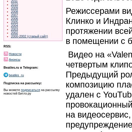
2011
2010
Режиссерами ви
2009
2008
2007
Клинко и Индран
2006
2005
2004
протяжении всей
2003
2002
2000-2002 (старый сайт)
в помещении с 
RSS:
Видео на «Valen
Новости
Анонсы
четвертым клипо
Beatles.ru в Telegram:
Предыдущий рол
beatles_ru
композицию пла
Подписка на рассылку:
Вы можете
подписаться
на рассылку
удален с YouTub
новостей Битлз.ру
провокационный
на видеосервис,
предупреждение