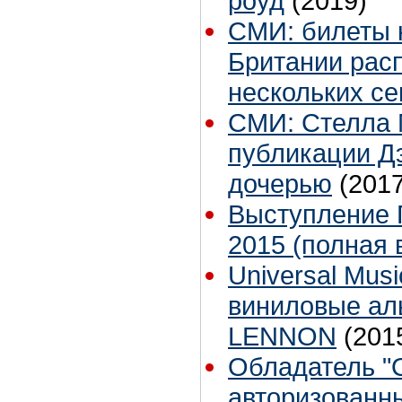
роуд
(2019)
СМИ: билеты 
Британии рас
нескольких се
СМИ: Стелла 
публикации Д
дочерью
(2017
Выступление 
2015 (полная 
Universal Mus
виниловые ал
LENNON
(201
Обладатель "
авторизованн