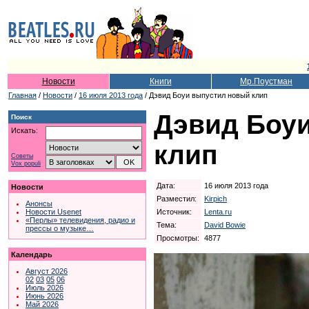
Новости
Книги
Мр.Поустман
Главная
/
Новости
/
16 июля 2013 года
/ Дэвид Боуи выпустил новый клип
Дэвид Боу
Поиск
Искать:
клип
Советы
Vox populi
Дата:
16 июля 2013 года
Новости
Разместил:
Kirpich
Анонсы
Источник:
Lenta.ru
Новости Usenet
«Перлы» телевидения, радио и
Тема:
David Bowie
прессы о музыке…
Просмотры:
4877
Календарь
Август 2026
02
03
05
06
Июль 2026
Июнь 2026
Май 2026