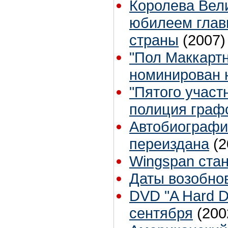
Королева Вел
юбилеем главн
страны
(2007)
"Пол Маккарт
номинирован
"Пятого участ
полиция граф
Автобиографи
переиздана
(2
Wingspan стан
Даты возобно
DVD "A Hard D
сентября
(200