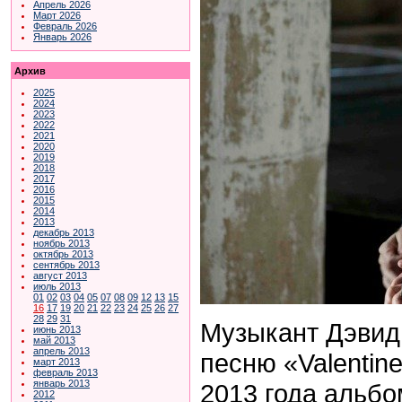
Апрель 2026
Март 2026
Февраль 2026
Январь 2026
Архив
2025
2024
2023
2022
2021
2020
2019
2018
2017
2016
2015
2014
2013
декабрь 2013
ноябрь 2013
октябрь 2013
сентябрь 2013
август 2013
июль 2013
01
02
03
04
05
07
08
09
12
13
15
16
17
19
20
21
22
23
24
25
26
27
28
29
31
Музыкант Дэвид
июнь 2013
май 2013
апрель 2013
песню «Valentin
март 2013
февраль 2013
январь 2013
2013 года альбо
2012