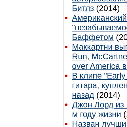
Битлз
(2014)
Американский
"незабываемо
Баффетом
(2
Маккартни вы
Run, McCartne
over America 
В клипе "Earl
гитара, купле
назад
(2014)
Джон Лорд из 
м году жизни
Назван лучший