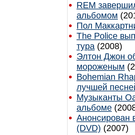
REM завершил
альбомом
(20
Пол Маккартн
The Police вы
тура
(2008)
Элтон Джон о
мороженым
(
Bohemian Rha
лучшей песне
Музыканты Oa
альбоме
(200
Анонсирован 
(DVD)
(2007)