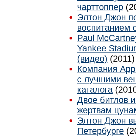
чарттоппер
(2
Элтон Джон по
воспитанием 
Paul McCartney
Yankee Stadiu
(видео)
(2011)
Компания Appl
с лучшими ве
каталога
(201
Двое битлов и
жертвам цун
Элтон Джон вы
Петербурге
(2