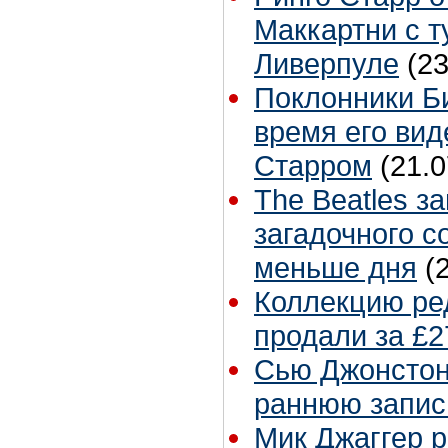
Маккартни с т
Ливерпуле
(23
Поклонники Б
время его вид
Старром
(21.0
The Beatles з
загадочного с
меньше дня
(
Коллекцию ре
продали за £2
Сью Джонстон 
раннюю запис
Мик Джаггер р